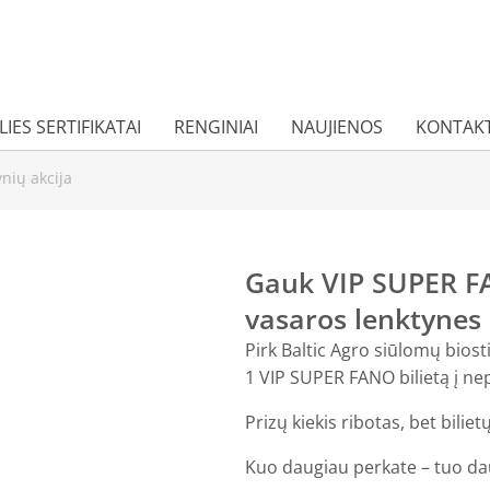
IES SERTIFIKATAI
RENGINIAI
NAUJIENOS
KONTAKT
nių akcija
Gauk VIP SUPER FA
vasaros lenktynes
Pirk Baltic Agro siūlomų bios
1 VIP SUPER FANO bilietą į ne
Prizų kiekis ribotas, bet bilie
Kuo daugiau perkate – tuo dau