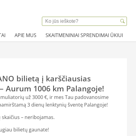
AI
APIE MUS
SKAITMENINIAI SPRENDIMAI ŪKIUI
NO bilietą į karščiausias
 – Aurum 1006 km Palangoje!
timuliatorių už 3000 €, ir mes Tau padovanosime
pamirštamą 3 dienų lenktynių šventę Palangoje!
tų skaičius – neribojamas.
giau bilietų gaunate!