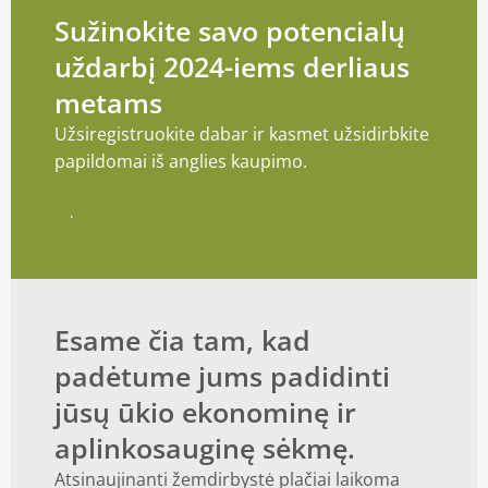
Sužinokite savo potencialų
uždarbį 2024-iems derliaus
metams
Užsiregistruokite dabar ir kasmet užsidirbkite
papildomai iš anglies kaupimo.
Pradėkite šiandien
Esame čia tam, kad
padėtume jums padidinti
jūsų ūkio ekonominę ir
aplinkosauginę sėkmę.
Atsinaujinanti žemdirbystė plačiai laikoma