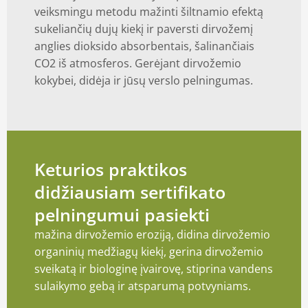
veiksmingu metodu mažinti šiltnamio efektą
sukeliančių dujų kiekį ir paversti dirvožemį
anglies dioksido absorbentais, šalinančiais
CO2 iš atmosferos. Gerėjant dirvožemio
kokybei, didėja ir jūsų verslo pelningumas.
Keturios praktikos
didžiausiam sertifikato
pelningumui pasiekti
mažina dirvožemio eroziją, didina dirvožemio
organinių medžiagų kiekį, gerina dirvožemio
sveikatą ir biologinę įvairovę, stiprina vandens
sulaikymo gebą ir atsparumą potvyniams.