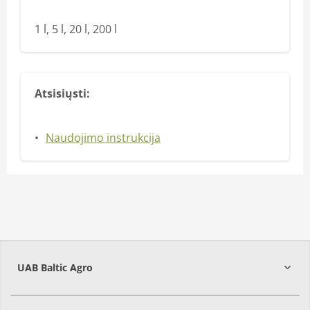
1 l, 5 l, 20 l, 200 l
Atsisiųsti:
Naudojimo instrukcija
UAB Baltic Agro