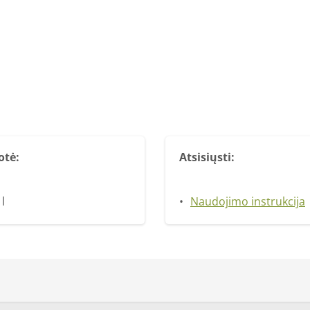
otė:
Atsisiųsti:
 l
Naudojimo instrukcija