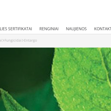
IES SERTIFIKATAI
RENGINIAI
NAUJIENOS
KONTAKT
ai
Fungicidai
Entargo