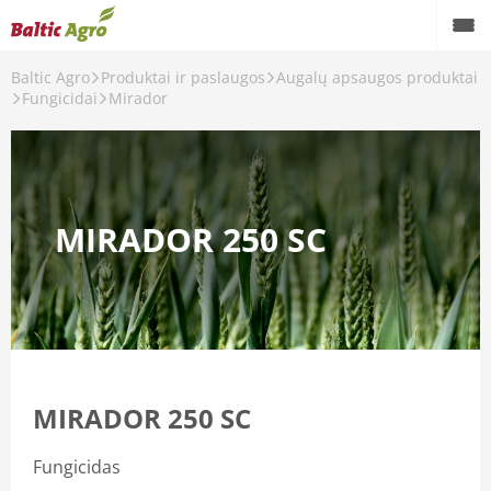
Baltic Agro
Produktai ir paslaugos
Augalų apsaugos produktai
Fungicidai
Mirador
ų apsaugos produktai
i
cidai
MIRADOR 250 SC
o reguliatoriai
ticidai
šiaus aktyviosios medžiagos
cidai
MIRADOR 250 SC
Fungicidas