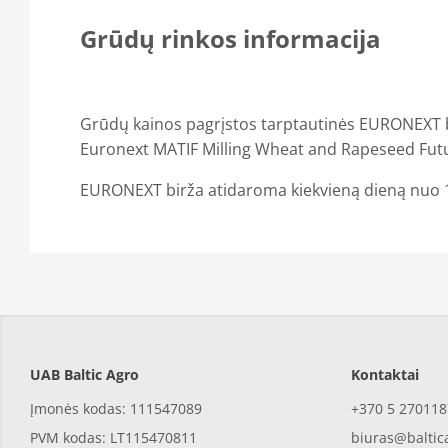
Grūdų rinkos informacija
Grūdų kainos pagrįstos tarptautinės EURONEXT 
Euronext MATIF Milling Wheat and Rapeseed Futu
EURONEXT
birža atidaroma kiekvieną dieną nuo 1
UAB Baltic Agro
Kontaktai
Įmonės kodas: 111547089
+370 5 270118
PVM kodas: LT115470811
biuras@baltic