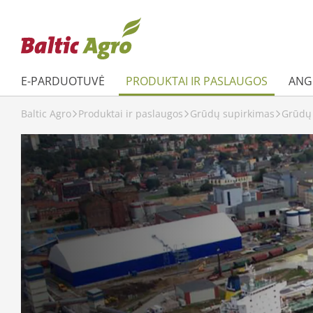
E-PARDUOTUVĖ
PRODUKTAI IR PASLAUGOS
ANGL
Baltic Agro
Produktai ir paslaugos
Grūdų supirkimas
Grūdų 