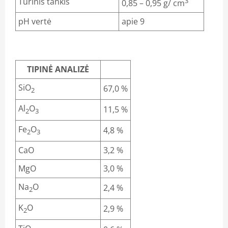
Tūrinis tankis
3
0,85 – 0,95 g/ cm
pH vertė
apie 9
TIPINĖ ANALIZĖ
SiO
67,0 %
2
Al
O
11,5 %
2
3
Fe
O
4,8 %
2
3
CaO
3,2 %
MgO
3,0 %
Na
O
2,4 %
2
K
O
2,9 %
2