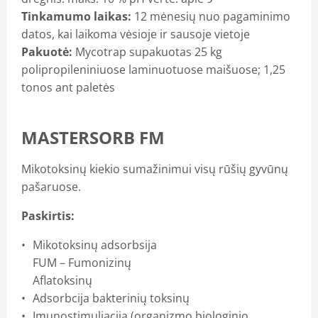
Tinkamumo laikas:
12 mėnesių nuo pagaminimo
datos, kai laikoma vėsioje ir sausoje vietoje
Pakuotė:
Mycotrap supakuotas 25 kg
polipropileniniuose laminuotuose maišuose; 1,25
tonos ant paletės
MASTERSORB FM
Mikotoksinų kiekio sumažinimui visų rūšių gyvūnų
pašaruose.
Paskirtis:
Mikotoksinų adsorbsija
FUM – Fumonizinų
Aflatoksinų
Adsorbcija bakterinių toksinų
Imunostimuliacija (organizmo biologinio