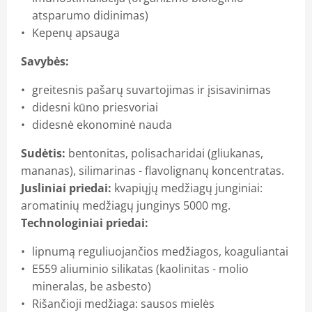
atsparumo didinimas)
Kepenų apsauga
Savybės:
greitesnis pašarų suvartojimas ir įsisavinimas
didesni kūno priesvoriai
didesnė ekonominė nauda
Sudėtis:
bentonitas, polisacharidai (gliukanas,
mananas), silimarinas - flavolignanų koncentratas.
Jusliniai priedai:
kvapiųjų medžiagų junginiai:
aromatinių medžiagų junginys 5000 mg.
Technologiniai priedai:
lipnumą reguliuojančios medžiagos, koaguliantai
E559 aliuminio silikatas (kaolinitas - molio
mineralas, be asbesto)
Rišančioji medžiaga: sausos mielės