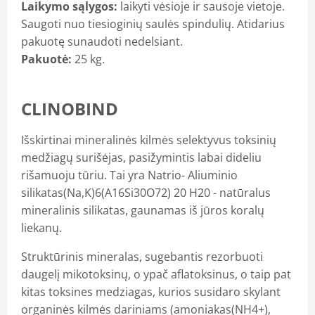
Laikymo sąlygos:
laikyti vėsioje ir sausoje vietoje.
Saugoti nuo tiesioginių saulės spindulių. Atidarius
pakuotę sunaudoti nedelsiant.
Pakuotė:
25 kg.
CLINOBIND
Išskirtinai mineralinės kilmės selektyvus toksinių
medžiagų surišėjas, pasižymintis labai dideliu
rišamuoju tūriu. Tai yra Natrio- Aliuminio
silikatas(Na,K)6(A16Si30O72) 20 H20 - natūralus
mineralinis silikatas, gaunamas iš jūros koralų
liekanų.
Struktūrinis mineralas, sugebantis rezorbuoti
daugelį mikotoksinų, o ypač aflatoksinus, o taip pat
kitas toksines medziagas, kurios susidaro skylant
organinės kilmės dariniams (amoniakas(NH4+),