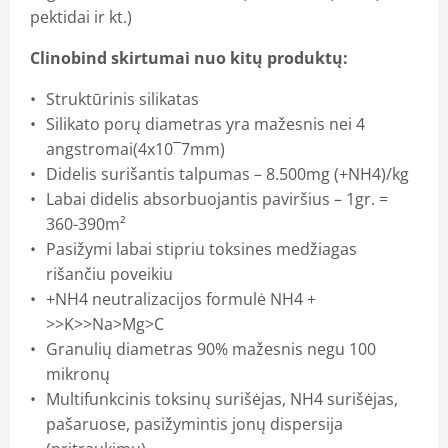
pektidai ir kt.)
Clinobind skirtumai nuo kitų produktų:
Struktūrinis silikatas
Silikato porų diametras yra mažesnis nei 4
angstromai(4x10¯7mm)
Didelis surišantis talpumas – 8.500mg (+NH4)/kg
Labai didelis absorbuojantis paviršius – 1gr. =
360-390m²
Pasižymi labai stipriu toksines medžiagas
rišančiu poveikiu
+NH4 neutralizacijos formulė NH4 +
>>K>>Na>Mg>C
Granulių diametras 90% mažesnis negu 100
mikronų
Multifunkcinis toksinų surišėjas, NH4 surišėjas,
pašaruose, pasižymintis jonų dispersija