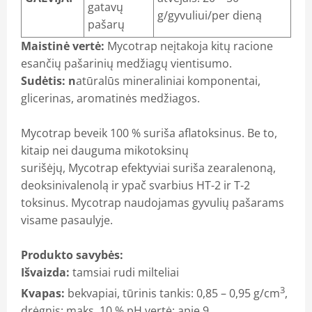
gatavų
g/gyvuliui/per dieną
pašarų
Maistinė vertė:
Mycotrap neįtakoja kitų racione
esančių pašarinių medžiagų vientisumo.
Sudėtis: n
atūralūs mineraliniai komponentai,
glicerinas, aromatinės medžiagos.
Mycotrap beveik 100 % suriša aflatoksinus. Be to,
kitaip nei dauguma mikotoksinų
surišėjų, Mycotrap efektyviai suriša zearalenoną,
deoksinivalenolą ir ypač svarbius HT-2 ir T-2
toksinus. Mycotrap naudojamas gyvulių pašarams
visame pasaulyje.
Produkto savybės:
Išvaizda:
tamsiai rudi milteliai
3
Kvapas:
bekvapiai, tūrinis tankis: 0,85 – 0,95 g/cm
,
drėgnis: maks. 10 % pH vertė: apie 9