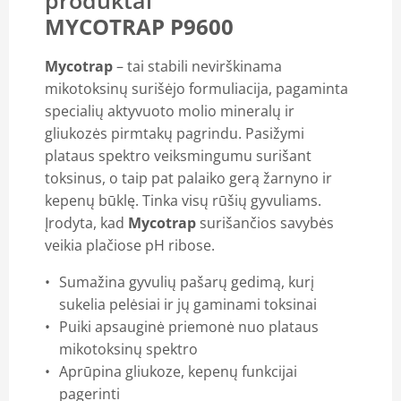
produktai
MYCOTRAP P9600
Mycotrap
– tai stabili nevirškinama
mikotoksinų surišėjo formuliacija, pagaminta
specialių aktyvuoto molio mineralų ir
gliukozės pirmtakų pagrindu. Pasižymi
plataus spektro veiksmingumu surišant
toksinus, o taip pat palaiko gerą žarnyno ir
kepenų būklę. Tinka visų rūšių gyvuliams.
Įrodyta, kad
Mycotrap
surišančios savybės
veikia plačiose pH ribose.
Sumažina gyvulių pašarų gedimą, kurį
sukelia pelėsiai ir jų gaminami toksinai
Puiki apsauginė priemonė nuo plataus
mikotoksinų spektro
Aprūpina gliukoze, kepenų funkcijai
pagerinti