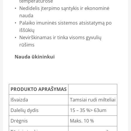
temperatūrose
Nedidelis įterpimo sąntykis ir ekonominė
nauda
Palaiko imuninės sistemos atsistatymą po
iššūkių
Nevirškinamas ir tinka visoms gyvulių
rūšims
Nauda ūkininkui
PRODUKTO APRAŠYMAS
Išvaizda
Tamsiai rudi milteliai
Dalelių dydis
15 – 35 %> 63um
Drėgnis
Maks. 10 %