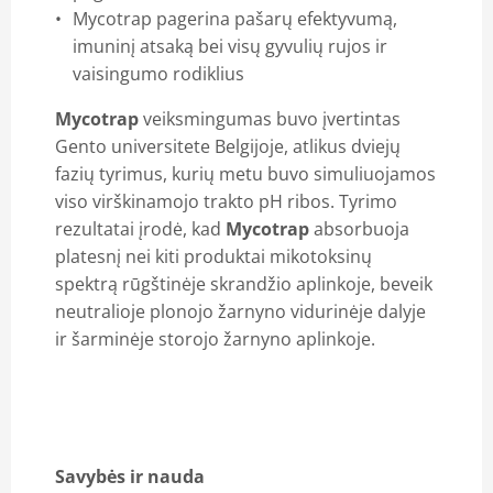
Mycotrap pagerina pašarų efektyvumą,
imuninį atsaką bei visų gyvulių rujos ir
vaisingumo rodiklius
Mycotrap
veiksmingumas buvo įvertintas
Gento universitete Belgijoje, atlikus dviejų
fazių tyrimus, kurių metu buvo simuliuojamos
viso virškinamojo trakto pH ribos. Tyrimo
rezultatai įrodė, kad
Mycotrap
absorbuoja
platesnį nei kiti produktai mikotoksinų
spektrą rūgštinėje skrandžio aplinkoje, beveik
neutralioje plonojo žarnyno vidurinėje dalyje
ir šarminėje storojo žarnyno aplinkoje.
Savybės ir nauda