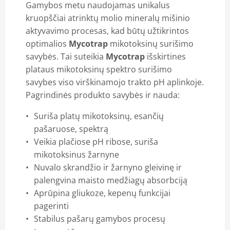
Gamybos metu naudojamas unikalus
kruopščiai atrinktų molio mineralų mišinio
aktyvavimo procesas, kad būtų užtikrintos
optimalios
Mycotrap
mikotoksinų surišimo
savybės. Tai suteikia
Mycotrap
išskirtines
plataus mikotoksinų spektro surišimo
savybes viso virškinamojo trakto pH aplinkoje.
Pagrindinės produkto savybės ir nauda:
Suriša platų mikotoksinų, esančių
pašaruose, spektrą
Veikia plačiose pH ribose, suriša
mikotoksinus žarnyne
Nuvalo skrandžio ir žarnyno gleivinę ir
palengvina maisto medžiagų absorbciją
Aprūpina gliukoze, kepenų funkcijai
pagerinti
Stabilus pašarų gamybos procesų