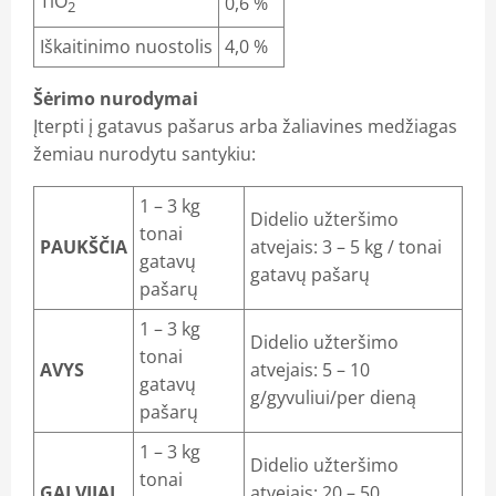
TiO
0,6 %
2
Iškaitinimo nuostolis
4,0 %
Šėrimo nurodymai
Įterpti į gatavus pašarus arba žaliavines medžiagas
žemiau nurodytu santykiu:
1 – 3 kg
Didelio užteršimo
tonai
PAUKŠČIA
atvejais: 3 – 5 kg / tonai
gatavų
gatavų pašarų
pašarų
1 – 3 kg
Didelio užteršimo
tonai
AVYS
atvejais: 5 – 10
gatavų
g/gyvuliui/per dieną
pašarų
1 – 3 kg
Didelio užteršimo
tonai
GALVIJAI
atvejais: 20 – 50