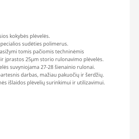
ios kokybės plėvelės.
pecialios sudėties polimerus.
asižymi tomis pačiomis techninėmis
 ir įprastos 25μm storio rulonavimo plėvelės.
elės suvyniojama 27-28 šienainio rulonai.
artesnis darbas, mažiau pakuočių ir šerdžių.
s išlaidos plėvelių surinkimui ir utilizavimui.