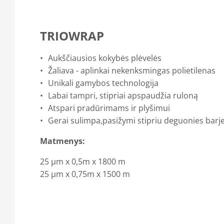
TRIOWRAP
Aukščiausios kokybės plėvelės
Žaliava - aplinkai nekenksmingas polietilenas
Unikali gamybos technologija
Labai tampri, stipriai apspaudžia ruloną
Atspari pradūrimams ir plyšimui
Gerai sulimpa,pasižymi stipriu deguonies barj
Matmenys:
25 μm x 0,5m x 1800 m
25 μm x 0,75m x 1500 m