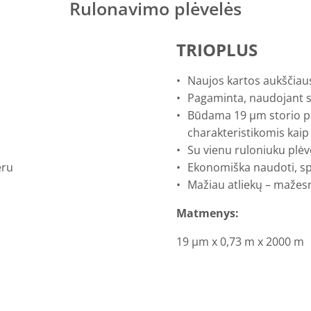
Rulonavimo plėvelės
TRIOPLUS
Naujos kartos aukščiaus
Pagaminta, naudojant s
Būdama 19 μm storio p
charakteristikomis kaip
Su vienu ruloniuku plėv
eru
Ekonomiška naudoti, sp
Mažiau atliekų – mažesnė
Matmenys:
19 μm x 0,73 m x 2000 m