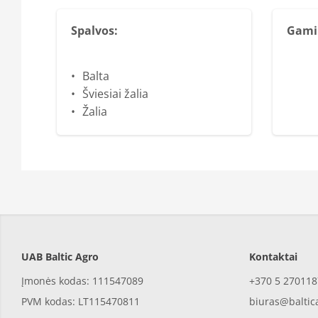
Spalvos:
Gami
Balta
Šviesiai žalia
Žalia
UAB Baltic Agro
Kontaktai
Įmonės kodas: 111547089
+370 5 270118
PVM kodas: LT115470811
biuras@baltic