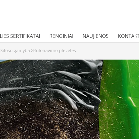
IES SERTIFIKATAI
RENGINIAI
NAUJIENOS
KONTAKT
Siloso gamyba
Rulonavimo plėvelės