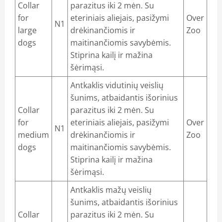
Collar
parazitus iki 2 mėn. Su
gos
for
eteriniais aliejais, pasižymi
Over
N1
inėmis medžiagomis. Vitaminų deriniai
large
drėkinančiomis ir
Zoo
dogs
maitinančiomis savybėmis.
aistai
Stiprina kailį ir mažina
šėrimąsi.
idai, repelentai
Antkaklis vidutinių veislių
šunims, atbaidantis išorinius
Collar
parazitus iki 2 mėn. Su
for
eteriniais aliejais, pasižymi
Over
N1
medium
drėkinančiomis ir
Zoo
dogs
maitinančiomis savybėmis.
Stiprina kailį ir mažina
šėrimąsi.
Antkaklis mažų veislių
šunims, atbaidantis išorinius
Collar
parazitus iki 2 mėn. Su