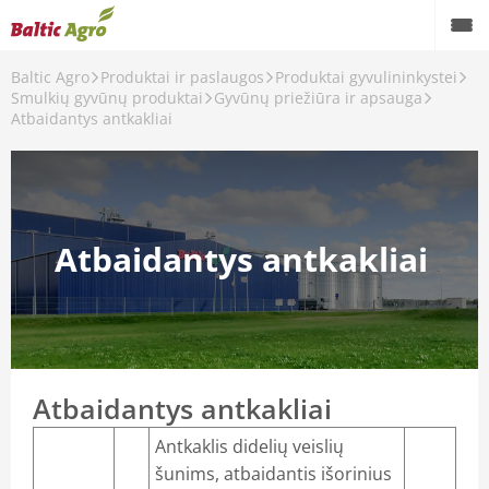
Baltic Agro
Produktai ir paslaugos
Produktai gyvulininkystei
Smulkių gyvūnų produktai
Gyvūnų priežiūra ir apsauga
Atbaidantys antkakliai
nantys preparatai
Atbaidantys antkakliai
i preparatai
reparatai
Atbaidantys antkakliai
antys, hormoniniai preparatai
Antkaklis didelių veislių
šunims, atbaidantis išorinius