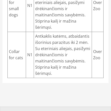
for
eteriniais aliejais, pasižymi
Over
N1
small
drėkinančiomis ir
Zoo
dogs
maitinančiomis savybėmis.
Stiprina kailį ir mažina
šėrimąsi.
Antkaklis katėms, atbaidantis
išorinius parazitus iki 2 mėn.
Su eteriniais aliejais, pasižymi
Collar
Over
N1
drėkinančiomis ir
for cats
Zoo
maitinančiomis savybėmis.
Stiprina kailį ir mažina
šėrimąsi.