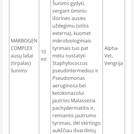
Šunims gydyti,
sergant ūminiu
išorinės ausies
uždegimu (otitis
externa), kuomet
MARBOGEN
mikrobiologiniais
COMPLEX
tyrimais tuo pat
Alpha-
10
ausų lašai
metu nustatyti
Vet,
ml
(tirpalas)
Staphylococcus
Vengrija
šunims
pseudintermedius ir
Pseudomonas
aeruginosa bei
ketokonazolui
jautrios Malassezia
pachydermatitis ir,
remiantis jautrumo
tyrimais, dėl skirtingo
aukščiau išvardintų