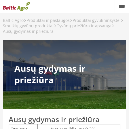
Baltic Agro
Produktai ir paslaugos
Produktai gyvulininkystei
Smulkių gyvūnų produktai
Gyvūnų priežiūra ir apsauga
Ausų gydymas ir priežiūra
nantys preparatai
Ausų gydymas ir
priežiūra
i preparatai
reparatai
antys, hormoniniai preparatai
Ausų gydymas ir priežiūra