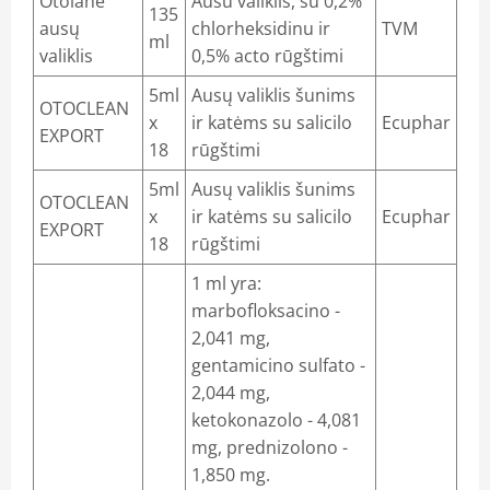
Otolane
Ausu valiklis, su 0,2%
135
gos
ausų
chlorheksidinu ir
TVM
ml
valiklis
0,5% acto rūgštimi
inėmis medžiagomis. Vitaminų deriniai
5ml
Ausų valiklis šunims
OTOCLEAN
aistai
x
ir katėms su salicilo
Ecuphar
EXPORT
18
rūgštimi
idai, repelentai
5ml
Ausų valiklis šunims
OTOCLEAN
x
ir katėms su salicilo
Ecuphar
EXPORT
18
rūgštimi
1 ml yra:
marbofloksacino -
2,041 mg,
gentamicino sulfato -
2,044 mg,
ketokonazolo - 4,081
mg, prednizolono -
1,850 mg.