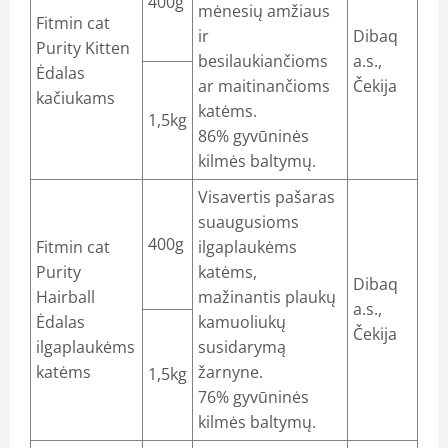
400g
mėnesių amžiaus
os
Fitmin cat
ir
Dibaq
Purity Kitten
nėmis medžiagomis. Vitaminų deriniai
besilaukiančioms
a.s.,
Ėdalas
ar maitinančioms
Čekija
kačiukams
stai
katėms.
1,5kg
86% gyvūninės
ai, repelentai
kilmės baltymų.
Visavertis pašaras
suaugusioms
400g
Fitmin cat
ilgaplaukėms
Purity
katėms,
Dibaq
Hairball
mažinantis plaukų
a.s.,
Ėdalas
kamuoliukų
Čekija
ilgaplaukėms
susidarymą
katėms
žarnyne.
1,5kg
76% gyvūninės
kilmės baltymų.