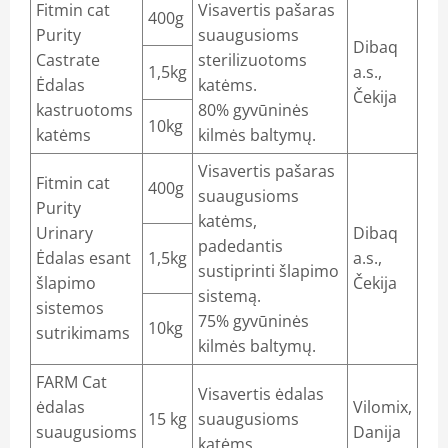
Fitmin cat
Visavertis pašaras
400g
Purity
suaugusioms
Dibaq
Castrate
sterilizuotoms
1,5kg
a.s.,
Ėdalas
katėms.
Čekija
kastruotoms
80% gyvūninės
10kg
katėms
kilmės baltymų.
Visavertis pašaras
Fitmin cat
400g
suaugusioms
Purity
katėms,
Urinary
Dibaq
padedantis
Ėdalas esant
1,5kg
a.s.,
sustiprinti šlapimo
šlapimo
Čekija
sistemą.
sistemos
75% gyvūninės
10kg
sutrikimams
kilmės baltymų.
FARM Cat
Visavertis ėdalas
ėdalas
Vilomix,
15 kg
suaugusioms
suaugusioms
Danija
katėms.