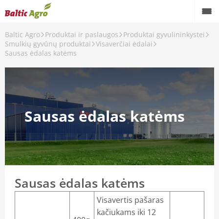
Baltic Agro
Produktai ir paslaugos
Produktai gyvulininkystei
Smulkių gyvūnų produktai
Visaverčiai ėdalai
Sausas ėdalas katėms
ntys preparatai
Sausas ėdalas katėms
 preparatai
paratai
Sausas ėdalas katėms
tys, hormoniniai preparatai
Visavertis pašaras
kačiukams iki 12