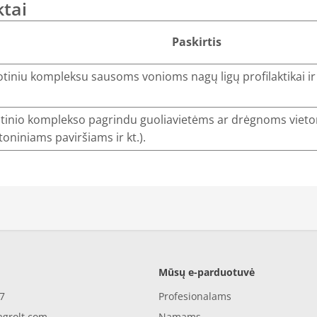
ktai
Paskirtis
iniu kompleksu sausoms vonioms nagų ligų profilaktikai i
tinio komplekso pagrindu guoliavietėms ar drėgnoms vieto
toniniams paviršiams ir kt.).
Mūsų e-parduotuvė
7
Profesionalams
agrolt.com
Namams