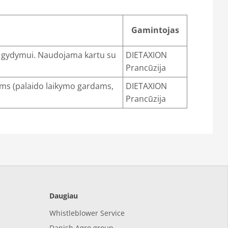
Gamintojas
r gydymui. Naudojama kartu su
DIETAXION
Prancūzija
ms (palaido laikymo gardams,
DIETAXION
Prancūzija
Daugiau
Whistleblower Service
Danish Agro group