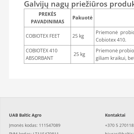
Galvijų nagų priežiūros produ
PREKĖS
Pakuotė
PAVADINIMAS
Priemonė probiot
COBIOTEX FEET
25 kg
Cobiotex 410.
COBIOTEX 410
Priemonė probio
25 kg
ABSORBANT
giliam kraikui, be
UAB Baltic Agro
Kontaktai
Įmonės kodas: 111547089
+370 5 270118
PVM kodas: LT115470811
biuras@baltic