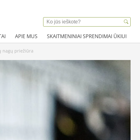
AI
APIE MUS
SKAITMENINIAI SPRENDIMAI ŪKIUI
ų nagų priežiūra