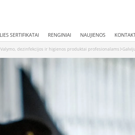
IES SERTIFIKATAI
RENGINIAI
NAUJIENOS
KONTAKT
Valymo, dezinfekcijos ir higienos produktai profesionalams
Galvij