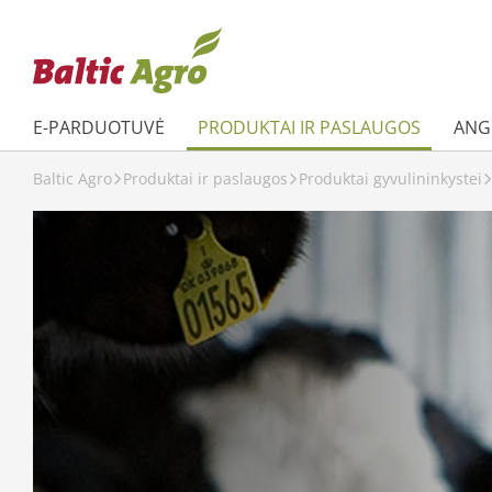
E-PARDUOTUVĖ
PRODUKTAI IR PASLAUGOS
ANGL
Baltic Agro
Produktai ir paslaugos
Produktai gyvulininkystei