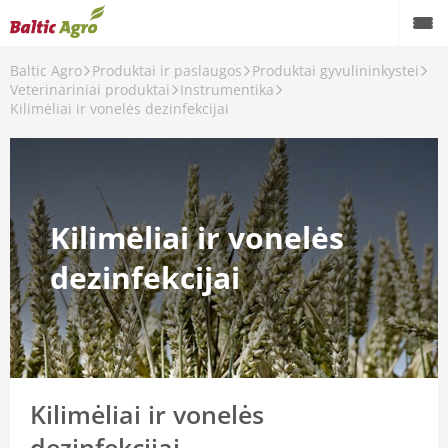
Baltic Agro
Produktai ir paslaugos
Produktai gyvulininkystei
Veterinariniai produktai
Instrumentika
Kilimėliai ir vonelės dezinfekcijai
Kilimėliai ir vonelės
dezinfekcijai
Kilimėliai ir vonelės
dezinfekcijai