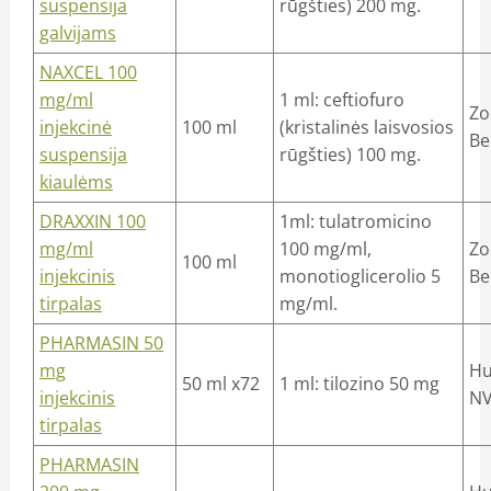
suspensija
rūgšties) 200 mg.
galvijams
NAXCEL 100
mg/ml
1 ml: ceftiofuro
Zo
injekcinė
100 ml
(kristalinės laisvosios
Be
suspensija
rūgšties) 100 mg.
kiaulėms
DRAXXIN 100
1ml: tulatromicino
mg/ml
100 mg/ml,
Zo
100 ml
injekcinis
monotioglicerolio 5
Be
tirpalas
mg/ml.
PHARMASIN 50
mg
Hu
50 ml x72
1 ml: tilozino 50 mg
injekcinis
NV
tirpalas
PHARMASIN