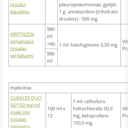
tirpalui
pleuropneumoniae, gydyti.
kiaulėms
1 g: amoksicilino (trihidrato
druskos) - 500 mg.
980
KRIPTAZEN
ml
geriamasis
Vi
+ap.
1 ml: halofuginono 0,50 mg
tirpalas
Pr
980
veršeliams
ml
Injekciniai
CURACEF DUO
1 ml: ceftiofuro
50/150 mg/ml
100 ml x
hidrochlorido 50,0
Vi
injekcinis
12
mg, ketoprofeno
Pr
tirpalas
150,0 mg.
galvijams