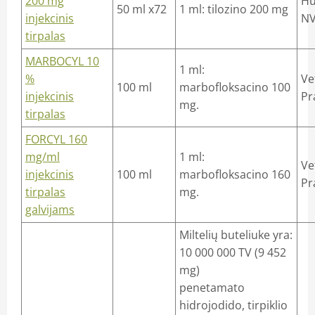
200 mg
Hu
50 ml x72
1 ml: tilozino 200 mg
injekcinis
NV
tirpalas
MARBOCYL 10
1 ml:
%
Ve
100 ml
marbofloksacino 100
injekcinis
Pr
mg.
tirpalas
FORCYL 160
mg/ml
1 ml:
Ve
injekcinis
100 ml
marbofloksacino 160
Pr
tirpalas
mg.
galvijams
Miltelių buteliuke yra:
10 000 000 TV (9 452
mg)
penetamato
hidrojodido, tirpiklio