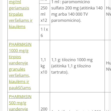
mg/ml
1 ml : paromomicino
geriamasis
250
sulfato 200 mg (atitinka 140
Hu
tirpalas
ml
mg arba 140 000 TV
NV
veršeliams ir
x12
paromomicino).
kiaulėms
1 l x
6
PHARMASIN
1000 mg/g
tirpios
1,1
1,1 g: tilozino 1000 mg
vandenyje
Hu
kg
(atitinka 1,1 g tilozino
granulės
NV
x10
tartrato).
veršeliams,
kiaulėms ir
paukščiams
PHARMASIN
500 mg/g
vandenyje
200