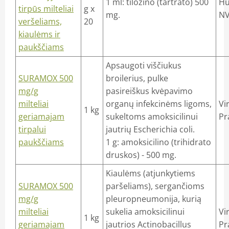
1 ml: tilozino (tartrato) 500
Hu
tirpūs milteliai
g x
mg.
NV
veršeliams,
20
kiaulėms ir
paukščiams
Apsaugoti viščiukus
SURAMOX 500
broilerius, pulke
mg/g
pasireiškus kvėpavimo
milteliai
organų infekcinėms ligoms,
Vi
1 kg
geriamajam
sukeltoms amoksicilinui
Pr
tirpalui
jautrių Escherichia coli.
paukščiams
1 g: amoksicilino (trihidrato
druskos) - 500 mg.
Kiaulėms (atjunkytiems
SURAMOX 500
paršeliams), sergančioms
mg/g
pleuropneumonija, kurią
milteliai
sukelia amoksicilinui
Vi
1 kg
geriamajam
jautrios Actinobacillus
Pr