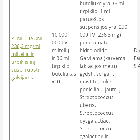
buteliuke yra 36 ml
tirpiklio. 1 ml
paruoštos
suspensijos yra: 250
10 000
000 TV (236,3 mg)
PENETHAONE
000 TV
penetamato
236,3 mg/ml
miltelių
hidrojodido.
Di
milteliai ir
ir 36 ml
Galvijams (karvėms
Fa
tirpiklis inj.
tirpiklio
laktacijos metu)
S.A
susp. ruošti
buteliukas
gydyti, sergant
galvijams
x10
mastitu, sukeltu
penicilinui jautrių
Streptococcus
uberis,
Streptococcus
dysgalactiae,
Streptococcus
agalactiae ir