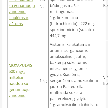
su geriamuoju
kg
būdingas mažas
Be
vandeniu
mirtingumas.
kiaulėms ir
1 g: linkomicino
vištoms
(hidrochlorido) - 222 mg,
spektinomicino (sulfato) -
444,7 mg.
Vištoms, kalakutams ir
antims, sergančioms
amoksicilinui jautrių
bakterijų sukeltomis
MOXAPULVIS
infekcinėmis lygomis,
500 mg/g
gydyti. Kiaulėms,
milteliai
V.
1 kg
sergančioms amoksicilinui
naudoti su
Be
jautrių Pasteurella
geriamuoju
multocida sukelta
vandeniu
pasterelioze, gydyti.
1 g: amoksicilino trihidrato -