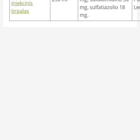
injekcinis
mg, sulfatiazolio 18
Le
tirpalas
mg.