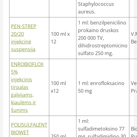
Staphylococcus
aureus.
1 ml: benzilpenicilino
PEN-STREP
prokaino druskos
20/20
100 ml x
V.
200 000 TV,
injekcinė
12
Be
dihidrostreptomicino
suspensija
sulfato 250 mg.
ENROBIOFLOX
5%
injekcinis
100 ml
1 ml: enrofloksacino
Ve
tirpalas
x12
50 mg
Pr
galvijams,
kiaulėms ir
šunims
1 ml:
POLISULFALENT
sulfadimetoksino 77
Bi
BIOWET
250 ml
mg, sulfadimidino 30
Pu