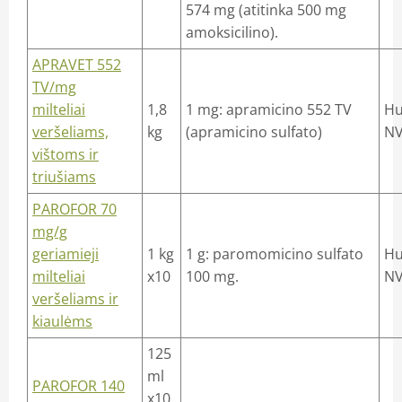
574 mg (atitinka 500 mg
amoksicilino).
APRAVET 552
TV/mg
milteliai
1,8
1 mg: apramicino 552 TV
Hu
veršeliams,
kg
(apramicino sulfato)
NV
vištoms ir
triušiams
PAROFOR 70
mg/g
geriamieji
1 kg
1 g: paromomicino sulfato
Hu
milteliai
x10
100 mg.
NV
veršeliams ir
kiaulėms
125
ml
PAROFOR 140
x10