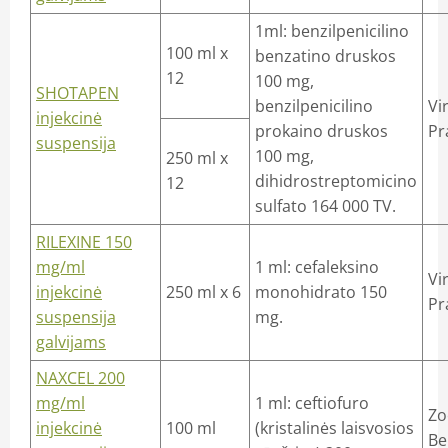
1ml: benzilpenicilino
100 ml x
benzatino druskos
12
100 mg,
SHOTAPEN
benzilpenicilino
Vi
injekcinė
prokaino druskos
Pr
suspensija
100 mg,
250 ml x
dihidrostreptomicino
12
sulfato 164 000 TV.
RILEXINE 150
mg/ml
1 ml: cefaleksino
Vi
injekcinė
250 ml x 6
monohidrato 150
Pr
suspensija
mg.
galvijams
NAXCEL 200
mg/ml
1 ml: ceftiofuro
Zo
injekcinė
100 ml
(kristalinės laisvosios
Be