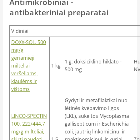
Antimikrobiniai -
antibakteriniai preparatai
Vidiniai
DOXX-SOL, 500
mg/g
geriamieji
1 g: doksiciklino hiklato -
Hu
milteliai
1 kg
500 mg
NV
veršeliams,
kiaulėms ir
vištoms
Gydyti ir metafilaktikai nuo
lėtinės kvėpavimo ligos
LINCO-SPECTIN
(LKL), sukeltos Mycoplasma
100, 222/444,7
gallisepticum ir Escherichia
mg/g milteliai,
coli, jautrių linkomicinui ir
skirti naudoti
1,5
spektinomicinui, ir kuriai
Zo