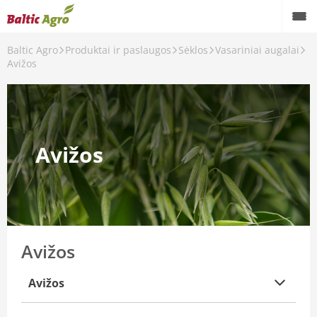
Baltic Agro
Produktai ir paslaugos
Sėklos
Vasariniai augalai
Avižos
Avižos
Avižos
Avižos