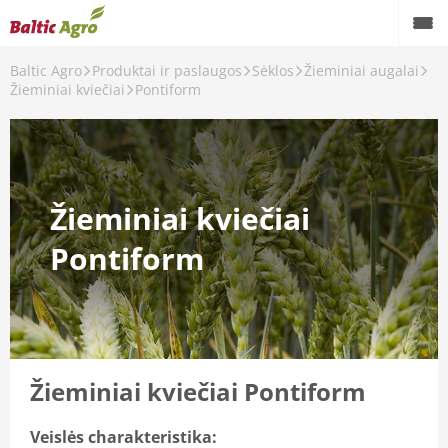
Baltic Agro
Produktai ir paslaugos
Sėklos
Žieminiai augalai
Žieminiai kviečiai
Pontiform
Žieminiai kviečiai
Pontiform
Žieminiai kviečiai Pontiform
Veislės charakteristika: