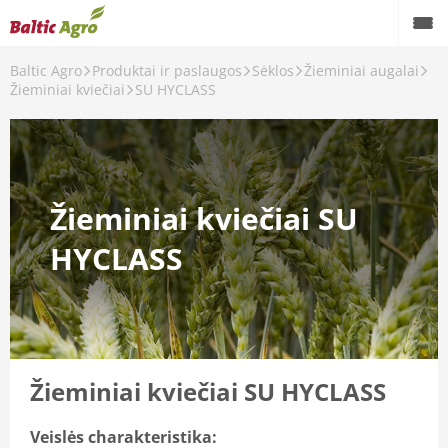
Baltic Agro
Produktai ir paslaugos
Sėklos
Žieminiai augalai
Žieminiai kviečiai
SU HYCLASS
Žieminiai kviečiai SU
HYCLASS
Žieminiai kviečiai SU HYCLASS
Veislės charakteristika: