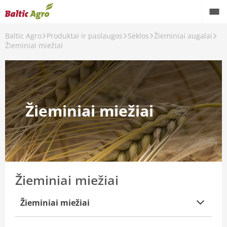
Baltic Agro
Produktai ir paslaugos
Sėklos
Žieminiai augalai
Žieminiai miežiai
Žieminiai miežiai
Žieminiai miežiai
Žieminiai miežiai