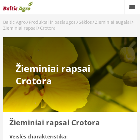
Baltic Agro
Produktai ir paslaugos
Sėklos
Žieminiai augalai
Žieminiai rapsai
Crotora
Žieminiai rapsai
Crotora
Žieminiai rapsai Crotora
Veislės charakteristika: