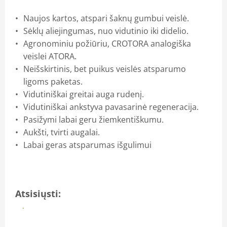
Naujos kartos, atspari šaknų gumbui veislė.
Sėklų aliejingumas, nuo vidutinio iki didelio.
Agronominiu požiūriu, CROTORA analogiška
veislei ATORA.
Neišskirtinis, bet puikus veislės atsparumo
ligoms paketas.
Vidutiniškai greitai auga rudenį.
Vidutiniškai ankstyva pavasarinė regeneracija.
Pasižymi labai geru žiemkentiškumu.
Aukšti, tvirti augalai.
Labai geras atsparumas išgulimui
Atsisiųsti:
Brošiūra