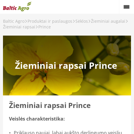
Baltic Agro
Produktai ir paslaugos
Sėklos
Žieminiai augalai
Žieminiai rapsai
Prince
Žieminiai rapsai Prince
Žieminiai rapsai Prince
Veislės charakteristika:
Priklauso naujai, labai aukšto derlingumo veislių