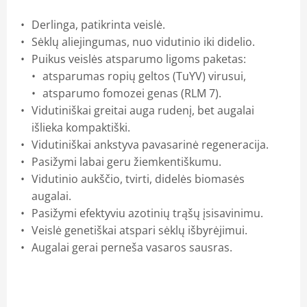
Derlinga, patikrinta veislė.
Sėklų aliejingumas, nuo vidutinio iki didelio.
Puikus veislės atsparumo ligoms paketas:
atsparumas ropių geltos (TuYV) virusui,
atsparumo fomozei genas (RLM 7).
Vidutiniškai greitai auga rudenį, bet augalai
išlieka kompaktiški.
Vidutiniškai ankstyva pavasarinė regeneracija.
Pasižymi labai geru žiemkentiškumu.
Vidutinio aukščio, tvirti, didelės biomasės
augalai.
Pasižymi efektyviu azotinių trąšų įsisavinimu.
Veislė genetiškai atspari sėklų išbyrėjimui.
Augalai gerai perneša vasaros sausras.