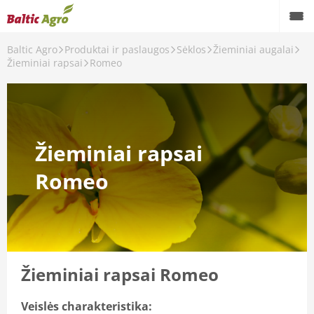
Baltic Agro
Produktai ir paslaugos
Sėklos
Žieminiai augalai
Žieminiai rapsai
Romeo
Žieminiai rapsai
Romeo
Žieminiai rapsai Romeo
Veislės charakteristika: