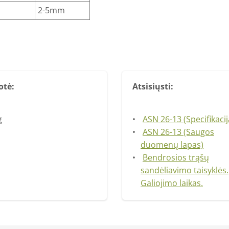
2-5mm
otė:
Atsisiųsti:
g
ASN 26-13 (Specifikacij
ASN 26-13 (Saugos
duomenų lapas)
Bendrosios trąšų
sandėliavimo taisyklės.
Galiojimo laikas.