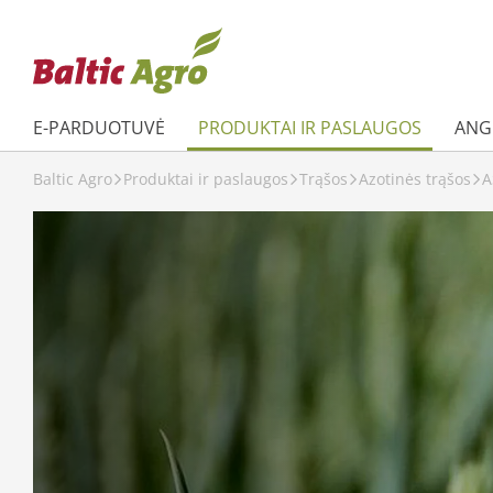
E-PARDUOTUVĖ
PRODUKTAI IR PASLAUGOS
ANGL
Baltic Agro
Produktai ir paslaugos
Trąšos
Azotinės trąšos
A