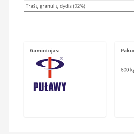
Trašų granulių dydis (92%)
Gamintojas:
Paku
600 k