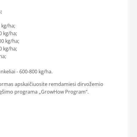
:
0 kg/ha;
0 kg/ha;
00 kg/ha;
0 kg/ha;
ha;
unkeliai - 600-800 kg/ha.
ormas apskaičiuosite remdamiesi dirvožemio
 tręšimo programa „GrowHow Program“.