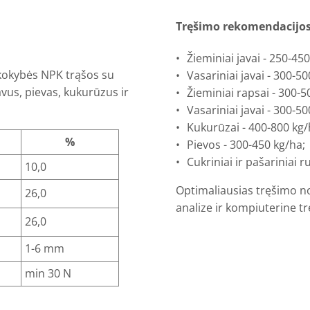
Tręšimo rekomendacijos
Žieminiai javai - 250-45
 kokybės NPK trąšos su
Vasariniai javai - 300-50
javus, pievas, kukurūzus ir
Žieminiai rapsai - 300-5
Vasariniai javai - 300-50
Kukurūzai - 400-800 kg/
%
Pievos - 300-450 kg/ha;
Cukriniai ir pašariniai r
10,0
Optimaliausias tręšimo n
26,0
analize ir kompiuterine
26,0
1-6 mm
min 30 N