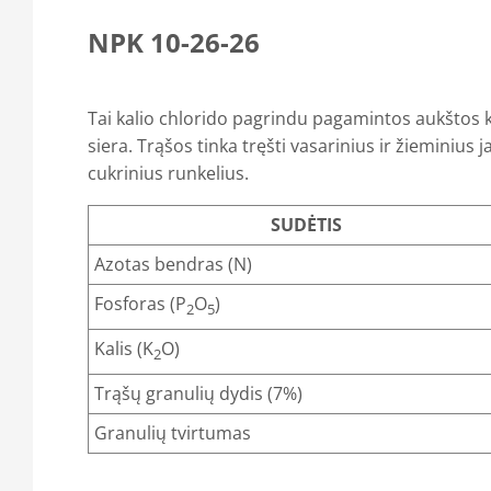
NPK 10-26-26
Tai kalio chlorido pagrindu pagamintos aukštos
siera. Trąšos tinka tręšti vasarinius ir žieminius 
cukrinius runkelius.
SUDĖTIS
Azotas bendras (N)
Fosforas (P
O
)
2
5
Kalis (K
O)
2
Trąšų granulių dydis (7%)
Granulių tvirtumas