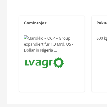
Gamintojas:
Paku
600 k