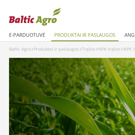
E-PARDUOTUVĖ
PRODUKTAI IR PASLAUGOS
ANGL
Baltic Agro
Produktai ir paslaugos
Trąšos
NPK trąšos
NPK 1