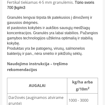
Fertikal tiekiamas 4-5 mm granulėmis.
Tūrio svoris
700 [kg/m3
Granulės lengvai tirpsta tik patekusios į dirvožemį ir
gavusios drėgmės.
ėl pastovios kokybės ir aukštos sausųjų medžiagų
koncentracijos. Granulės yra labai stabilios. Pažangios
gamybos technologijos užtikrina optimalią ir stabilią
kokybę.
Produktas yra be patogenų, virusų, salmonelos
bakterijų ir pan., nėra smėlio ir piktžolių sėklų.
Naudojimo instrukcija – tręšimo
rekomendacijos
kg/ha arba
AUGALAI
2
g/10m
Daržovės (auginamos atvirame
1000 - 3000
grunte)