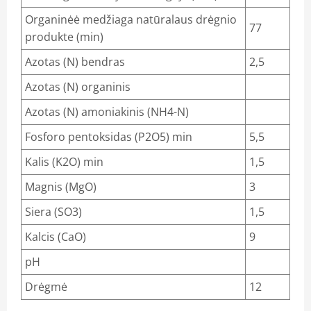
Organinėė medžiaga natūralaus drėgnio
77
produkte (min)
Azotas (N) bendras
2,5
Azotas (N) organinis
Azotas (N) amoniakinis (NH4-N)
Fosforo pentoksidas (P2O5) min
5,5
Kalis (K2O) min
1,5
Magnis (MgO)
3
Siera (SO3)
1,5
Kalcis (CaO)
9
pH
Drėgmė
12