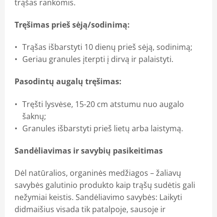
trąšas rankomis.
Tręšimas prieš sėją/sodinimą:
Trąšas išbarstyti 10 dienų prieš sėją, sodinimą;
Geriau granules įterpti į dirvą ir palaistyti.
Pasodintų augalų tręšimas:
Tręšti lysvėse, 15-20 cm atstumu nuo augalo
šaknų;
Granules išbarstyti prieš lietų arba laistymą.
Sandėliavimas ir savybių pasikeitimas
Dėl natūralios, organinės medžiagos – žaliavų
savybės galutinio produkto kaip trąšų sudėtis gali
nežymiai keistis. Sandėliavimo savybės: Laikyti
didmaišius visada tik patalpoje, sausoje ir