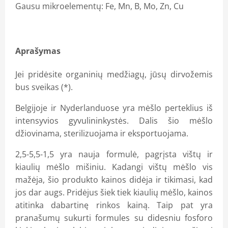
Gausu mikroelementų: Fe, Mn, B, Mo, Zn, Cu
Aprašymas
Jei pridėsite organinių medžiagų, jūsų dirvožemis
bus sveikas (*).
Belgijoje ir Nyderlanduose yra mėšlo perteklius iš
intensyvios gyvulininkystės. Dalis šio mėšlo
džiovinama, sterilizuojama ir eksportuojama.
2,5-5,5-1,5 yra nauja formulė, pagrįsta vištų ir
kiaulių mėšlo mišiniu. Kadangi vištų mėšlo vis
mažėja, šio produkto kainos didėja ir tikimasi, kad
jos dar augs. Pridėjus šiek tiek kiaulių mėšlo, kainos
atitinka dabartinę rinkos kainą. Taip pat yra
pranašumų sukurti formules su didesniu fosforo