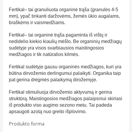
Fertikal– tai granuliuota organinė trąša (granulės 4-5
mm), ypač tinkanti daržovėms, žemės ūkio augalams,
braškėms ir vaismedžiams.
Fertikal– tai organinė trąša pagaminta iš vištų ir
nedidelio kiekio kiaulių mėšlo. Be organinių medžiagų
sudėtyje yra visos svarbiausios maistingosios
medžiagos ir tik natūralios kilmės.
Fertikal sudėtyje gausu organinės medžiagos, kuri yra
būtina dirvožemio derlingumui palaikyti. Organika taip
pat gerina drėgmės palaikymą dirožemyje.
Fertikal stimuliuoja dirvožemio aktyvumą ir gerina
struktūrą. Maistingosios medžiagos palaipsniui skiriasi
iš produkto viso augimo sezono metu. Tai padeda
apsaugoti azotą nuo greito išplovimo.
Produkto forma