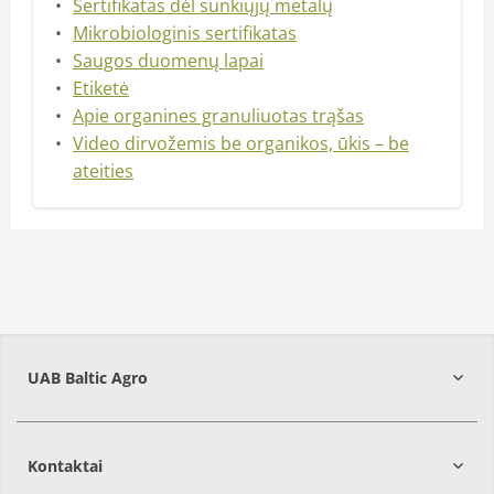
Sertifikatas dėl sunkiųjų metalų
Mikrobiologinis sertifikatas
Saugos duomenų lapai
Etiketė
Apie organines granuliuotas trąšas
Video dirvožemis be organikos, ūkis – be
ateities
UAB Baltic Agro
Kontaktai