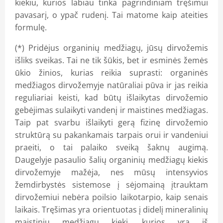
kiekiu, kurios labiau tinka pagrindiniam tręšimui
pavasarį, o ypač rudenį. Tai matome kaip ateities
formulę.
(*) Pridėjus organinių medžiagų, jūsų dirvožemis
išliks sveikas. Tai ne tik šūkis, bet ir esminės žemės
ūkio žinios, kurias reikia suprasti: organinės
medžiagos dirvožemyje natūraliai pūva ir jas reikia
reguliariai keisti, kad būtų išlaikytas dirvožemio
gebėjimas sulaikyti vandenį ir maistines medžiagas.
Taip pat svarbu išlaikyti gerą fizinę dirvožemio
struktūrą su pakankamais tarpais orui ir vandeniui
praeiti, o tai palaiko sveiką šaknų augimą.
Daugelyje pasaulio šalių organinių medžiagų kiekis
dirvožemyje mažėja, nes mūsų intensyvios
žemdirbystės sistemose į sėjomainą įtrauktam
dirvožemiui nebėra poilsio laikotarpio, kaip senais
laikais. Tręšimas yra orientuotas į didelį mineralinių
maistinių medžiagų kiekį, kurios yra iš