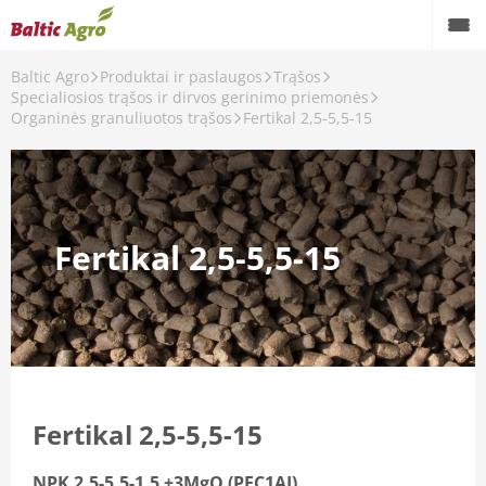
Baltic Agro
Produktai ir paslaugos
Trąšos
Specialiosios trąšos ir dirvos gerinimo priemonės
Organinės granuliuotos trąšos
Fertikal 2,5-5,5-15
vos gerinimo priemonės
uotos trąšos
s
Fertikal 2,5-5,5-15
trąšos
Fertikal 2,5-5,5-15
NPK 2.5-5.5-1.5 +3MgO (PFC1AI)