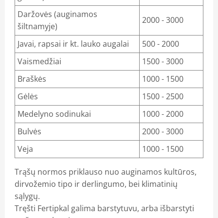
Daržovės (auginamos
2000 - 3000
šiltnamyje)
Javai, rapsai ir kt. lauko augalai
500 - 2000
Vaismedžiai
1500 - 3000
Braškės
1000 - 1500
Gėlės
1500 - 2500
Medelyno sodinukai
1000 - 2000
Bulvės
2000 - 3000
Veja
1000 - 1500
Trąšų normos priklauso nuo auginamos kultūros,
dirvožemio tipo ir derlingumo, bei klimatinių
sąlygų.
Tręšti Fertipkal galima barstytuvu, arba išbarstyti