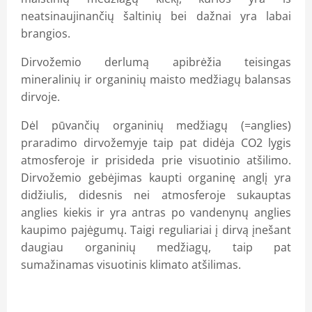
neatsinaujinančių šaltinių bei dažnai yra labai
brangios.
Dirvožemio derlumą apibrėžia teisingas
mineralinių ir organinių maisto medžiagų balansas
dirvoje.
Dėl pūvančių organinių medžiagų (=anglies)
praradimo dirvožemyje taip pat didėja CO2 lygis
atmosferoje ir prisideda prie visuotinio atšilimo.
Dirvožemio gebėjimas kaupti organinę anglį yra
didžiulis, didesnis nei atmosferoje sukauptas
anglies kiekis ir yra antras po vandenynų anglies
kaupimo pajėgumų. Taigi reguliariai į dirvą įnešant
daugiau organinių medžiagų, taip pat
sumažinamas visuotinis klimato atšilimas.