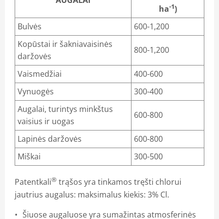
AUGALAI
-1
ha
)
Bulvės
600-1,200
Kopūstai ir šakniavaisinės
800-1,200
daržovės
Vaismedžiai
400-600
Vynuogės
300-400
Augalai, turintys minkštus
600-800
vaisius ir uogas
Lapinės daržovės
600-800
Miškai
300-500
®
Patentkali
trąšos yra tinkamos tręšti chlorui
jautrius augalus: maksimalus kiekis: 3% Cl.
Šiuose augaluose yra sumažintas atmosferinės