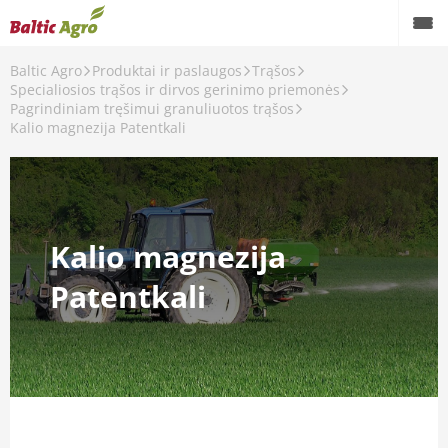
Baltic Agro
Produktai ir paslaugos
Trąšos
Specialiosios trąšos ir dirvos gerinimo priemonės
Pagrindiniam tręšimui granuliuotos trąšos
vos gerinimo priemonės
Kalio magnezija Patentkali
uotos trąšos
rąšos
Kalio magnezija
Patentkali