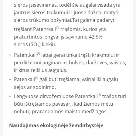
sieros įsisavinimas, todėl šie augalai visada yra
jautrūs sieros trūkumui ir juose dažnai matyti
sieros trūkumo požymiai.Tai galima padaryti
®
tręšiant Patentkali
trąšomis, kurios yra
praturtintos lengvai įsisąvinamu 42.5%
sieros (SO
) kiekiu.
3
®
Patentkali
labai gerai tinka tręšti krakmolui ir
perdirbimui auginamas bulves, daržoves, vaisius,
ir kitus reiklius augalus.
®
Patenkali
gali būti tręšiama įvairiai iki augalų
sėjos ar sodinimo.
®
Lengvuose dirvožemiuose Patentkali
trąšos turi
būti ištręšiamos pavasarį, kad žiemos metu
nebūtų prarandamos maisto medžiagos.
Naudojimas ekologinėje žemdirbystėje