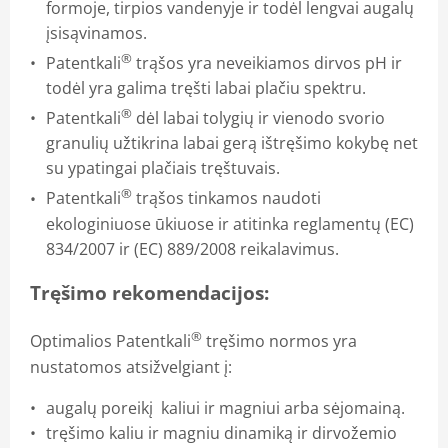
formoje, tirpios vandenyje ir todėl lengvai augalų
įsisąvinamos.
®
Patentkali
trąšos yra neveikiamos dirvos pH ir
todėl yra galima tręšti labai plačiu spektru.
®
Patentkali
dėl labai tolygių ir vienodo svorio
granulių užtikrina labai gerą ištręšimo kokybę net
su ypatingai plačiais tręštuvais.
®
Patentkali
trąšos tinkamos naudoti
ekologiniuose ūkiuose ir atitinka reglamentų (EC)
834/2007 ir (EC) 889/2008 reikalavimus.
Tręšimo rekomendacijos:
®
Optimalios Patentkali
tręšimo normos yra
nustatomos atsižvelgiant į:
augalų poreikį kaliui ir magniui arba sėjomainą.
tręšimo kaliu ir magniu dinamiką ir dirvožemio