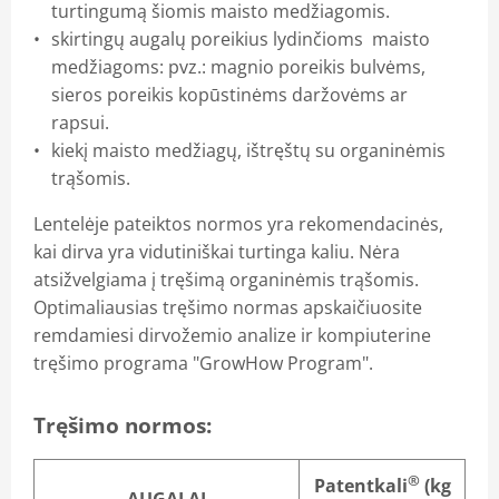
turtingumą šiomis maisto medžiagomis.
skirtingų augalų poreikius lydinčioms maisto
medžiagoms: pvz.: magnio poreikis bulvėms,
sieros poreikis kopūstinėms daržovėms ar
rapsui.
kiekį maisto medžiagų, ištręštų su organinėmis
trąšomis.
Lentelėje pateiktos normos yra rekomendacinės,
kai dirva yra vidutiniškai turtinga kaliu. Nėra
atsižvelgiama į tręšimą organinėmis trąšomis.
Optimaliausias tręšimo normas apskaičiuosite
remdamiesi dirvožemio analize ir kompiuterine
tręšimo programa "GrowHow Program".
Tręšimo normos:
®
Patentkali
(kg