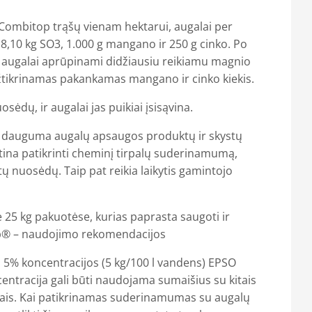
Combitop trąšų vienam hektarui, augalai per
8,10 kg SO3, 1.000 g mangano ir 250 g cinko. Po
ų augalai aprūpinami didžiausiu reikiamu magnio
 užtikrinamas pakankamas mangano ir cinko kiekis.
sėdų, ir augalai jas puikiai įsisąvina.
u dauguma augalų apsaugos produktų ir skystų
tina patikrinti cheminį tirpalų suderinamumą,
ų nuosėdų. Taip pat reikia laikytis gamintojo
25 kg pakuotėse, kurias paprasta saugoti ir
op® – naudojimo rekomendacijos
 5% koncentracijos (5 kg/100 l vandens) EPSO
centracija gali būti naudojama sumaišius su kitais
ais. Kai patikrinamas suderinamumas su augalų