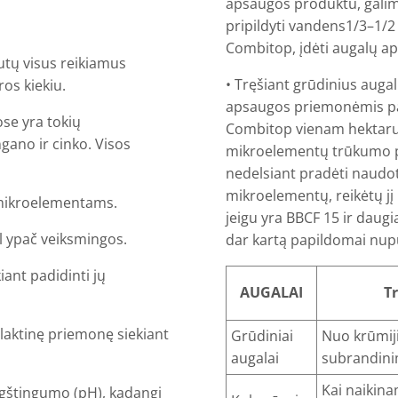
apsaugos produktu, galima
pripildyti vandens1/3–1/2
Combitop, įdėti augalų a
utų visus reikiamus
• Tręšiant grūdinius aug
os kiekiu.
apsaugos priemonėmis p
ose yra tokių
Combitop vienam hektarui 
gano ir cinko. Visos
mikroelementų trūkumo 
nedelsiant pradėti naudot
mikroelementų, reikėtų jį
s mikroelementams.
jeigu yra BBCF 15 ir daugi
ėl ypač veiksmingos.
dar kartą papildomai nupu
iant padidinti jų
AUGALAI
T
ilaktinę priemonę siekiant
Grūdiniai
Nuo krūmiji
augalai
subrandin
Kai naikina
gštingumo (pH), kadangi