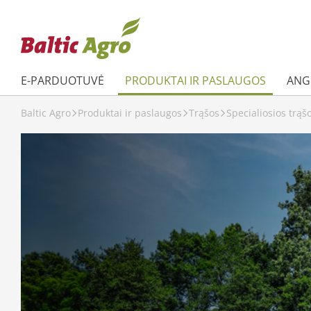
E-PARDUOTUVĖ
PRODUKTAI IR PASLAUGOS
ANGL
Baltic Agro
Produktai ir paslaugos
Trąšos
Specialiosios trąš