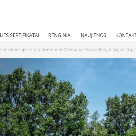
IES SERTIFIKATAI
RENGINIAI
NAUJIENOS
KONTAKT
os ir dirvos gerinimo priemonės
Vienanarės vandenyje tirpios trąš