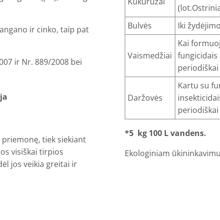
Kukurūzai
(lot.Ostrini
Bulvės
Iki žydėjimo
mangano ir cinko, taip pat
Kai formuoja
Vaismedžiai
fungicidais 
007 ir Nr. 889/2008 bei
periodiškai
Kartu su fun
ja
Daržovės
insekticidai
peri
*5 kg 100 L vandens.
 priemonę, tiek siekiant
 visiškai tirpios
Ekologiniam ūkininkavimu
l jos veikia greitai ir