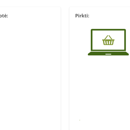
otė:
Pirkti:
Pirkti