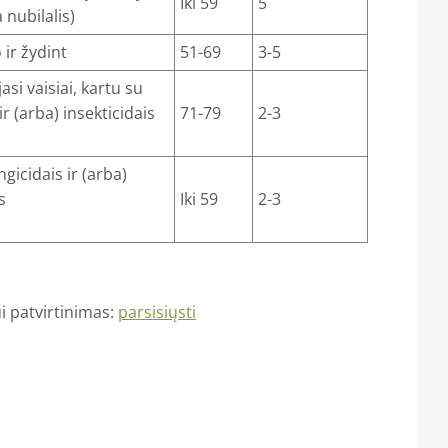
Iki 59
5
a nubilalis)
 ir žydint
51-69
3-5
si vaisiai, kartu su
ir (arba) insekticidais
71-79
2-3
gicidais ir (arba)
s
Iki 59
2-3
odiškai
i patvirtinimas:
parsisiųsti