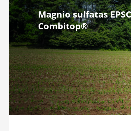
Magnio sulfatas EPS
Combitop®