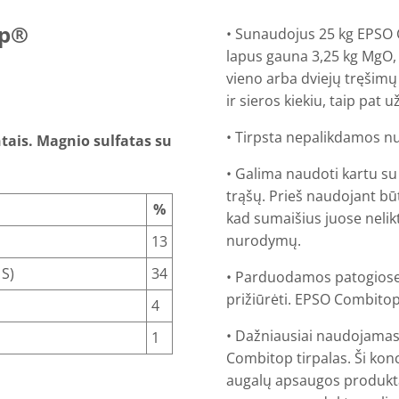
op®
• Sunaudojus 25 kg EPSO 
lapus gauna 3,25 kg MgO, 
vieno arba dviejų tręšim
ir sieros kiekiu, taip pat
• Tirpsta nepalikdamos nuo
ntais. Magnio sulfatas su
• Galima naudoti kartu s
trąšų. Prieš naudojant bū
%
kad sumaišius juose nelikt
nurodymų.
13
 S)
34
• Parduodamos patogiose 
prižiūrėti. EPSO Combit
4
• Dažniausiai naudojamas
1
Combitop tirpalas. Ši kon
augalų apsaugos produkt