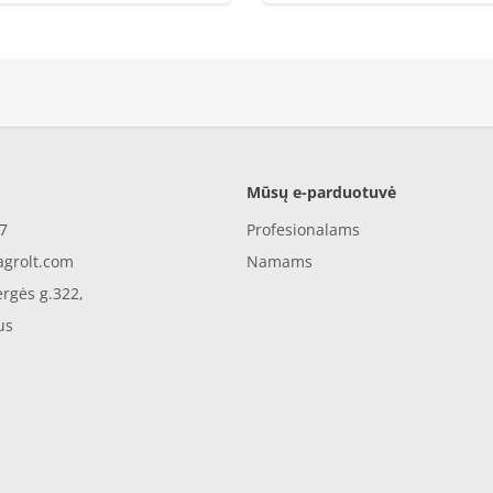
Mūsų e-parduotuvė
7
Profesionalams
agrolt.com
Namams
rgės g.322,
us