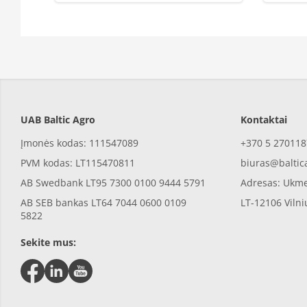
UAB Baltic Agro
Kontaktai
Įmonės kodas: 111547089
+370 5 270118
PVM kodas: LT115470811
biuras@baltic
AB Swedbank LT95 7300 0100 9444 5791
Adresas: Ukme
AB SEB bankas LT64 7044 0600 0109
LT-12106 Vilni
5822
Sekite mus: