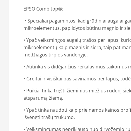
EPSO Combitop®:
• Specialiai pagamintos, kad grūdiniai augalai ga
mikroelementus, papildytos būtinu magnio ir sier
• Ypač veiksmingos augalų trąšos per lapus, kuri
mikroelementų kaip magnis ir siera, taip pat man
medžiagos tirpios vandenyje.
• Atitinka vis didėjančius reikalavimus taikomu
• Greitai ir visiškai pasisavinamos per lapus, tod
• Puikiai tinka tręšti žieminius miežius rudenį siek
atsparumą žiemą.
• Ypač tinka naudoti kaip prieinamos kainos prof
išvengti trąšų trūkumo.
• Veiksmingumas nepriklauso nuo dirvožemio rū