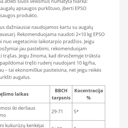
 atlikti šiuos veiksmus numatyta tvarka:
 augalų apsaugos purkštuvo, įberti EPSO
psaugos produkto.
alus dažniausiai naudojamos kartu su augalų
avasarį. Rekomenduojama naudoti 2×10 kg EPSO
nuo vegetacinio laikotarpio pradžios. Jeigu
požymiai jau pastebimi, rekomenduojam
i trąšas. Jeigu žinoma, kad dirvožemyje trūksta
 papildomai tręšti rudenį naudojant 10 kg/ha,
au – tai ekonomiškai pasiteisina, net jeigu reikės
rkšti augalus.
BBCH
Kocentracija
ręšimo laikas
tarpsnis
%
mosi iki derliaus
29-71
5*
imo
mi kukurūzų kenkėjai