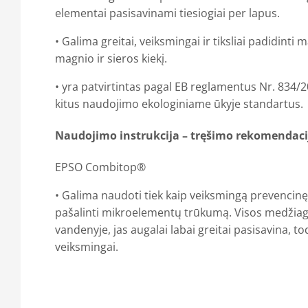
elementai pasisavinami tiesiogiai per lapus.
• Galima greitai, veiksmingai ir tiksliai padidinti 
magnio ir sieros kiekį.
• yra patvirtintas pagal EB reglamentus Nr. 834/2
kitus naudojimo ekologiniame ūkyje standartus.
Naudojimo instrukcija – tręšimo rekomendaci
EPSO Combitop®
• Galima naudoti tiek kaip veiksmingą prevencinę
pašalinti mikroelementų trūkumą. Visos medžiagos
vandenyje, jas augalai labai greitai pasisavina, todė
veiksmingai.