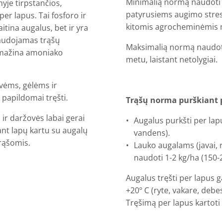
Minimalią normą naudoti
nyje tirpstančios,
patyrusiems augimo stresą
per lapus. Tai fosforo ir
kitomis agrocheminėmis 
aitina augalus, bet ir yra
naudojamas trąšų
Maksimalią normą naudoti
umažina amoniako
metu, laistant netolygiai.
vėms, gėlėms ir
papildomai tręšti.
Trąšų norma purškiant 
s ir daržovės labai gerai
Augalus purkšti per lapu
ant lapų kartu su augalų
vandens).
rąšomis.
Lauko augalams (
javai,
naudoti 1-2 kg/ha (150-
Augalus tręšti per lapus 
+20º C (ryte, vakare, debe
Tręšimą per lapus kartoti