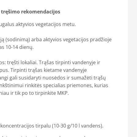
– tręšimo rekomendacijos
augalus aktyvios vegetacijos metu.
ją (sodinimą) arba aktyvios vegetacijos pradžioje
kas 10-14 dienų.
tręšti lokaliai. Trąšas tirpinti vandenyje ir
lapus. Tirpinti trąšas kietame vandenyje
i gali susidaryti nuosėdos ir sumažėti trąšų
nk
štinimui rinkitės specialias priemones, kurias
iau ir tik po to tirpinkite MKP.
% koncentracijos tirpalu (10-30 g/10 l vandens).