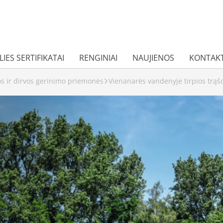
IES SERTIFIKATAI
RENGINIAI
NAUJIENOS
KONTAKT
os ir dirvos gerinimo priemonės
Vienanarės vandenyje tirpios trąš