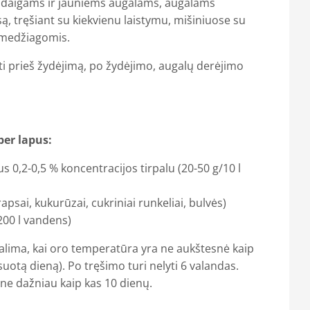
 daigams ir jauniems augalams, augalams
, tręšiant su kiekvienu laistymu, mišiniuose su
medžiagomis.
 prieš žydėjimą, po žydėjimo, augalų derėjimo
per lapus:
s 0,2-0,5 % koncentracijos tirpalu (20-50 g/10 l
 rapsai, kukurūzai, cukriniai runkeliai, bulvės)
200 l vandens)
galima, kai oro temperatūra yra ne aukštesnė kaip
suotą dieną). Po tręšimo turi nelyti 6 valandas.
 ne dažniau kaip kas 10 dienų.