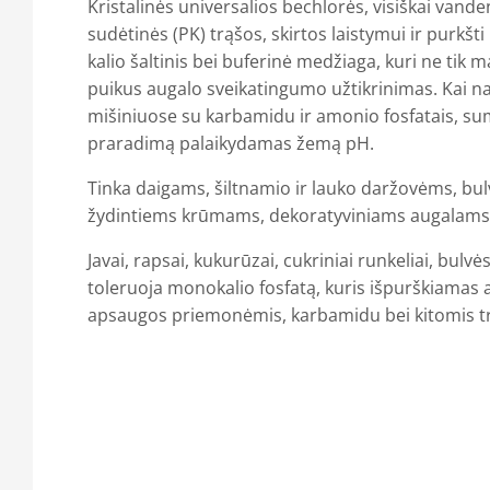
Kristalinės universalios bechlorės, visiškai vande
sudėtinės (PK) trąšos, skirtos laistymui ir purkšti 
kalio šaltinis bei buferinė medžiaga, kuri ne tik m
puikus augalo sveikatingumo užtikrinimas. Kai 
mišiniuose su karbamidu ir amonio fosfatais, s
praradimą palaikydamas žemą pH.
Tinka daigams, šiltnamio ir lauko daržovėms, bul
žydintiems krūmams, dekoratyviniams augalams 
Javai, rapsai, kukurūzai, cukriniai runkeliai, bulvė
toleruoja monokalio fosfatą, kuris išpurškiamas 
apsaugos priemonėmis, karbamidu bei kitomis t