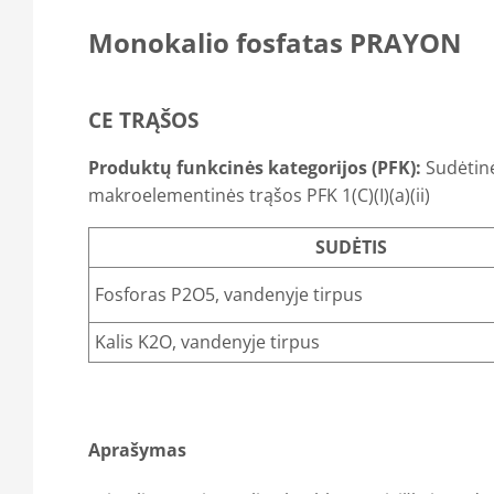
Monokalio fosfatas PRAYON
CE TRĄŠOS
Produktų funkcinės kategorijos (PFK):
Sudėtin
makroelementinės trąšos PFK 1(C)(I)(a)(ii)
SUDĖTIS
Fosforas P2O5, vandenyje tirpus
Kalis K2O, vandenyje tirpus
Aprašymas