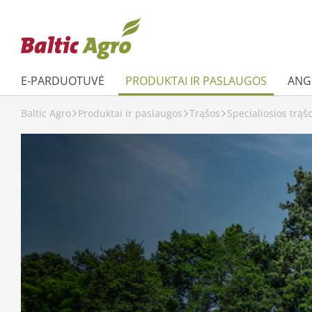
E-PARDUOTUVĖ
PRODUKTAI IR PASLAUGOS
ANGL
Baltic Agro
Produktai ir paslaugos
Trąšos
Specialiosios trąš