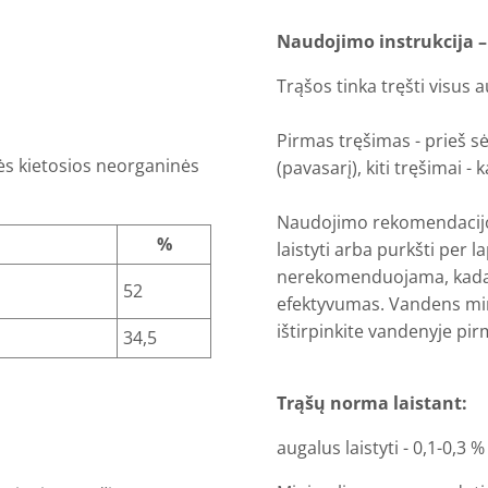
Naudojimo instrukcija 
Trąšos tinka tręšti visus 
Pirmas tręšimas - prieš sė
ės kietosios neorganinės
(pavasarį), kiti tręšimai - 
Naudojimo rekomendacijos: 
%
laistyti arba purkšti per 
nerekomenduojama, kadang
52
efektyvumas.
Vandens mi
ištirpinkite vandenyje pirm
34,5
Trąšų norma laistant:
augalus laistyti - 0,1-0,3 