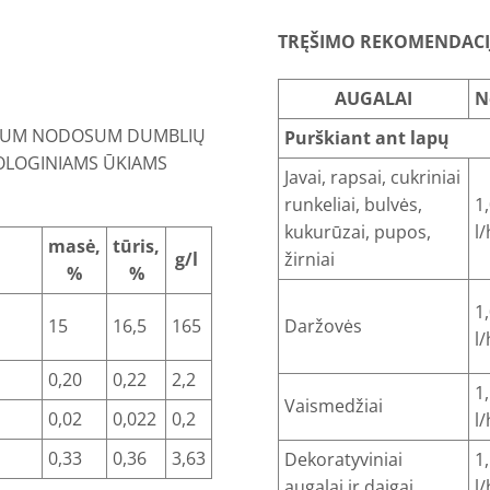
TRĘŠIMO REKOMENDACI
AUGALAI
N
LLUM NODOSUM DUMBLIŲ
Purškiant ant lapų
KOLOGINIAMS ŪKIAMS
Javai, rapsai, cukriniai
runkeliai, bulvės,
1,
kukurūzai, pupos,
l
masė,
tūris,
g/l
žirniai
%
%
1,
15
16,5
165
Daržovės
l
0,20
0,22
2,2
1,
Vaismedžiai
0,02
0,022
0,2
l
0,33
0,36
3,63
Dekoratyviniai
1,
augalai ir daigai
l