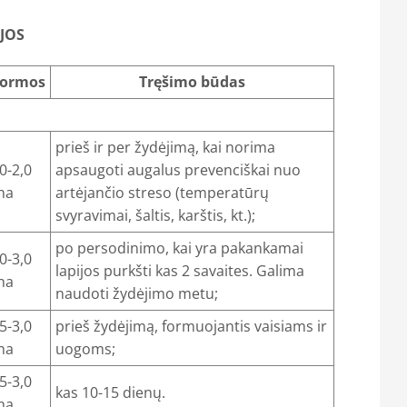
JOS
ormos
Tręšimo būdas
prieš ir per žydėjimą, kai norima
0-2,0
apsaugoti augalus prevenciškai nuo
/ha
artėjančio streso (temperatūrų
svyravimai, šaltis, karštis, kt.);
po persodinimo, kai yra pakankamai
0-3,0
lapijos purkšti kas 2 savaites. Galima
/ha
naudoti žydėjimo metu;
5-3,0
prieš žydėjimą, formuojantis vaisiams ir
/ha
uogoms;
5-3,0
kas 10-15 dienų.
/ha