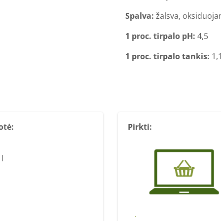
Spalva:
žalsva, oksiduojan
1 proc. tirpalo pH:
4,5
1 proc. tirpalo tankis:
1,
otė:
Pirkti:
 l
Pirkti