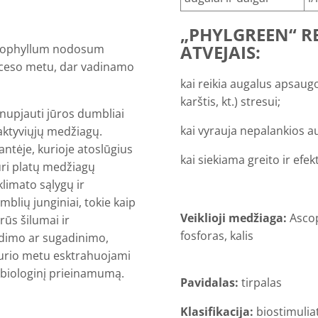
„PHYLGREEN“ R
ATVEJAIS:
Ascophyllum nodosum
oceso metu, dar vadinamo
kai reikia augalus apsaugo
karštis, kt.) stresui;
 nupjauti jūros dumbliai
kai vyrauja nepalankios a
ktyviųjų medžiagų.
tėje, kurioje atoslūgius
kai siekiama greito ir ef
turi platų medžiagų
limato sąlygų ir
blių junginiai, tokie kaip
Veiklioji medžiaga:
Asco
trūs šilumai ir
fosforas, kalis
adimo ar sugadinimo,
urio metu esktrahuojami
r biologinį prieinamumą.
Pavidalas:
tirpalas
Klasifikacija:
biostimulia