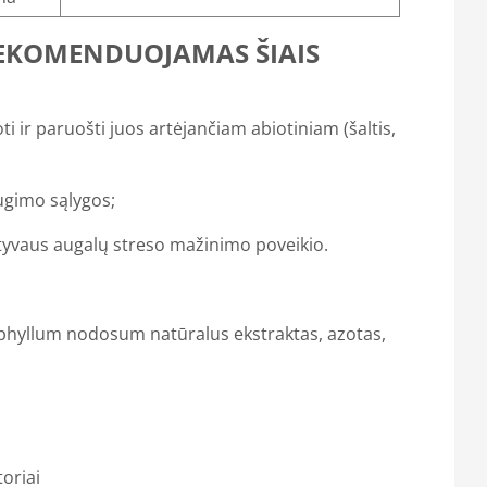
EKOMENDUOJAMAS ŠIAIS
ti ir paruošti juos artėjančiam abiotiniam (šaltis,
ugimo sąlygos;
ektyvaus augalų streso mažinimo poveikio.
phyllum nodosum natūralus ekstraktas, azotas,
toriai