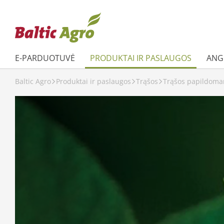
E-PARDUOTUVĖ
PRODUKTAI IR PASLAUGOS
ANGL
Baltic Agro
Produktai ir paslaugos
Trąšos
Trąšos papildoma