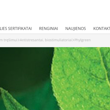
IES SERTIFIKATAI
RENGINIAI
NAUJIENOS
KONTAKT
m tręšimui
Antistresantai, biostimuliatoriai
Phylgreen