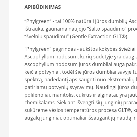
APIBŪDINIMAS
“Phylgreen” - tai 100% natūrali jūros dumblių 
ištrauka, gaunama naujojo “šalto spaudimo” pr
“švelniu spaudimu” (Gentle Extraction GLT®).
“Phylgreen” pagrindas - aukštos kokybės šviežiai
Ascophyllum nodosum, kurių sudėtyje yra daug a
Ascophyllum nodosum jūros dumbliai auga pakran
keičia potvyniai, todėl šie jūros dumbliai savyje 
spektrą, padedantį apsisaugoti nuo ekstremalių k
patiriamų potvynių svyravimų. Naudingi jūros dum
polifenoliai, manitolis, cukrus ir alginatai, yra jau
chemikalams. Siekiant išvengti šių junginių prar
sukūrėme vėsios temperatūros procesą GLT®, k
augalų junginiai, optimaliai išsaugant jų naudą i