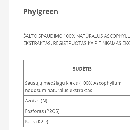
Phylgreen
ŠALTO SPAUDIMO 100% NATŪRALUS ASCOPHY
EKSTRAKTAS. REGISTRUOTAS KAIP TINKAMAS E
SUDĖTIS
Sausųjų medžiagų kiekis (100% Ascophyllum
nodosum natūralus ekstraktas)
Azotas (N)
Fosforas (P2O5)
Kalis (K2O)