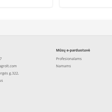
Mūsų e-parduotuvė
7
Profesionalams
agrolt.com
Namams
rgės g.322,
us