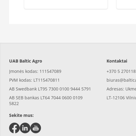
UAB Baltic Agro
Kontaktai
Įmonės kodas: 111547089
+370 5 270118
PVM kodas: LT115470811
biuras@baltic
AB Swedbank LT95 7300 0100 9444 5791
Adresas: Ukme
AB SEB bankas LT64 7044 0600 0109
LT-12106 Vilni
5822
Sekite mus: