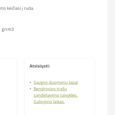
tis keičiasi į ruda.
1 g/cm3
Atsisiųsti:
Saugos duomenų lapai
Bendrosios trąšų
sandėliavimo taisyklės.
Galiojimo laikas.