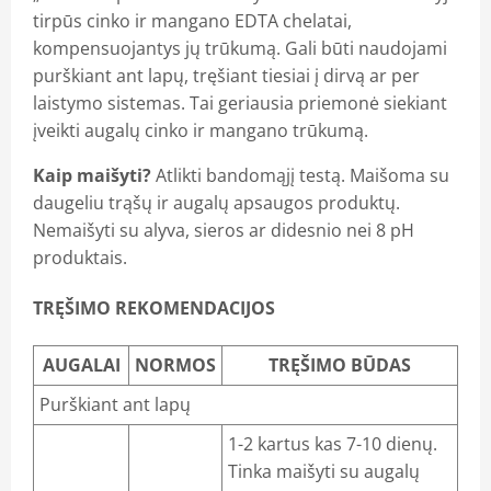
tirpūs cinko ir mangano EDTA chelatai,
kompensuojantys jų trūkumą. Gali būti naudojami
purškiant ant lapų, tręšiant tiesiai į dirvą ar per
laistymo sistemas. Tai geriausia priemonė siekiant
įveikti augalų cinko ir mangano trūkumą.
Kaip maišyti?
Atlikti bandomąjį testą. Maišoma su
daugeliu trąšų ir augalų apsaugos produktų.
Nemaišyti su alyva, sieros ar didesnio nei 8 pH
produktais.
TRĘŠIMO REKOMENDACIJOS
AUGALAI
NORMOS
TRĘŠIMO BŪDAS
Purškiant ant lapų
1-2 kartus kas 7-10 dienų.
Tinka maišyti su augalų