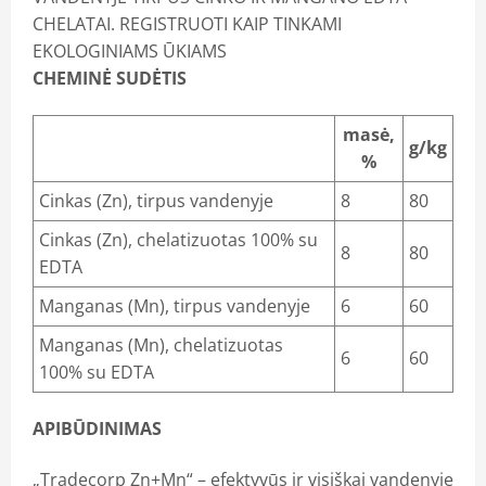
CHELATAI. REGISTRUOTI KAIP TINKAMI
EKOLOGINIAMS ŪKIAMS
CHEMINĖ SUDĖTIS
masė,
g/kg
%
Cinkas (Zn), tirpus vandenyje
8
80
Cinkas (Zn), chelatizuotas 100% su
8
80
EDTA
Manganas (Mn), tirpus vandenyje
6
60
Manganas (Mn), chelatizuotas
6
60
100% su EDTA
APIBŪDINIMAS
„Tradecorp Zn+Mn“ – efektyvūs ir visiškai vandenyje