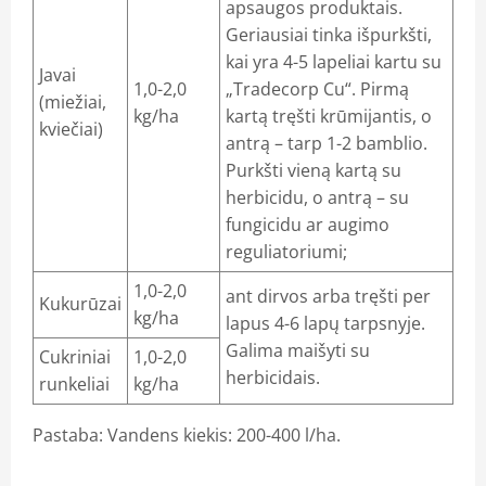
apsaugos produktais.
Geriausiai tinka išpurkšti,
kai yra 4-5 lapeliai kartu su
Javai
1,0-2,0
„Tradecorp Cu“. Pirmą
(miežiai,
kg/ha
kartą tręšti krūmijantis, o
kviečiai)
antrą – tarp 1-2 bamblio.
Purkšti vieną kartą su
herbicidu, o antrą – su
fungicidu ar augimo
reguliatoriumi;
1,0-2,0
ant dirvos arba tręšti per
Kukurūzai
kg/ha
lapus 4-6 lapų tarpsnyje.
Galima maišyti su
Cukriniai
1,0-2,0
herbicidais.
runkeliai
kg/ha
Pastaba: Vandens kiekis: 200-400 l/ha.