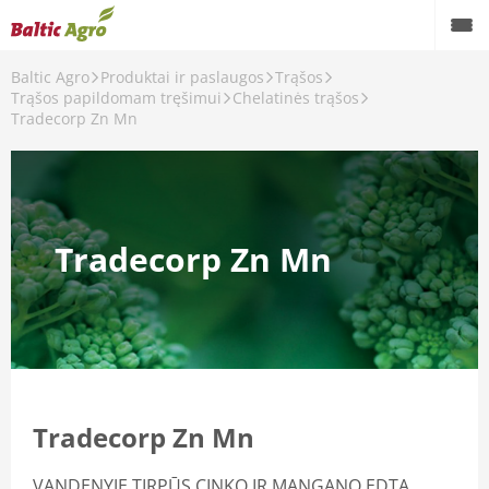
Baltic Agro
Produktai ir paslaugos
Trąšos
Trąšos papildomam tręšimui
Chelatinės trąšos
Tradecorp Zn Mn
ui
ąšos
Tradecorp Zn Mn
ai
ų trąšos
Tradecorp Zn Mn
VANDENYJE TIRPŪS CINKO IR MANGANO EDTA