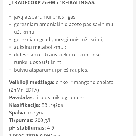
„TRADECORP Zn+Mn“ REIKALINGAS:
javų atsparumui prieš ligas;
geresniam amoniakinio azoto pasisavinimui
užtikrinti;
geresniam grūdų mezgimuisi užtikrinti;
auksinų metabolizmui;
didesniam cukraus kiekiui cukriniuose
runkeliuose užtikrinti;
bulvių atsparumui prieš rauples.
Veiklioji medžiaga:
cinko ir mangano chelatai
(ZnMn-EDTA)
Pavidalas:
tirpios mikrogranulės
Klasifikacija:
EB trąšos
Spalva:
mėlyna
Tirpumas:
200 g/l
pH stabilumas:
4-9
1 proc. tirpalo pH:
6,5