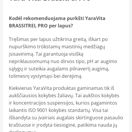
Kodėl rekomenduojama purkšti YaraVita
BRASSITREL PRO per lapus?
Tręšimas per lapus užtikrina greitą, iškart po
nupurškimo trūkstamų maistinių medžiagų
įsisavinimą. Tai garantuoja visišką
nepriklausomumą nuo dirvos tipo, pH ar augimo
sąlygų ir suteikia augalams pilnavertį augimą,
tolimesnį vystymąsi bei derėjimą.
Kiekvienas YaraVita produktas gaminamas tik iš
aukščiausios kokybės žaliavų. Tai aukštos kokybės
ir koncentracijos suspensijos, kurios pagamintos
laikantis ISO 9001 kokybės standartų. Visa tai
išbandyta su įvairiais augalais skirtinguose pasaulio
kraštuose ir įrodyta tiesioginė, patikima nauda jų