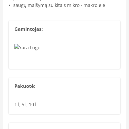
saugų maišymą su kitais mikro - makro ele
Gamintojas:
Pakuotė:
1 l, 5 l, 10 l