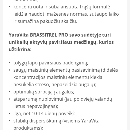
koncentruota ir subalansuota trąšų formulė
leidžia naudoti mažesnes normas, sutaupo laiko
ir sumažina pakuočių skaičių.
YaraVita BRASSITREL PRO savo sudėtyje turi
unikalių aktyvių paviršiaus medžiagų, kurios
užtikrina:
tolygų lapo paviršiaus padengimą;
saugų maistinių elementų pasisavinimą (didelės
koncentracijos maistinių elementų kiekiai
nesukelia streso, nepažeidžia augalų);
optimalią sorbciją į augalus;
atsparumą nuplovimui (jau po dviejų valandų
lietus nepavojingas);
ilgą, net 10-14 dienų poveikį;
stabilų dispersiškumą (visiems YaraVita
produktams);