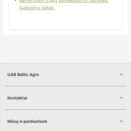
Bendrosios trąšų sandėliavimo taisyklės.
Galiojimo laikas.
UAB Baltic Agro
Kontaktai
Mūsų e-parduotuvė