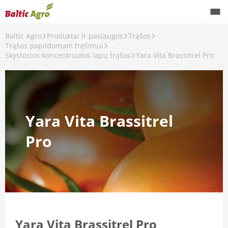
Baltic Agro
Produktai ir paslaugos
Trąšos
Trąšos papildomam tręšimui
Skystosios koncentruotos lapų trąšos
Yara Vita Brassitrel Pro
Yara Vita Brassitrel
Pro
šos
Yara Vita Brassitrel Pro