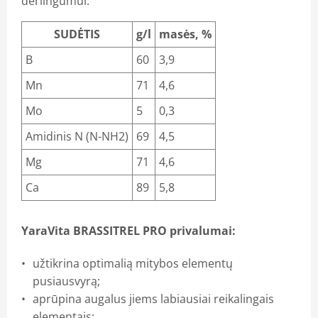
derlingumui.
SUDĖTIS
g/l
masės, %
B
60
3,9
Mn
71
4,6
Mo
5
0,3
Amidinis N (N-NH2)
69
4,5
Mg
71
4,6
Ca
89
5,8
YaraVita BRASSITREL PRO privalumai:
užtikrina optimalią mitybos elementų
pusiausvyrą;
aprūpina augalus jiems labiausiai reikalingais
elementais;