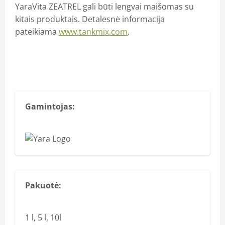
YaraVita ZEATREL gali būti lengvai maišomas su
kitais produktais. Detalesnė informacija
pateikiama
www.tankmix.com
.
Gamintojas:
Pakuotė:
1 l, 5 l, 10l