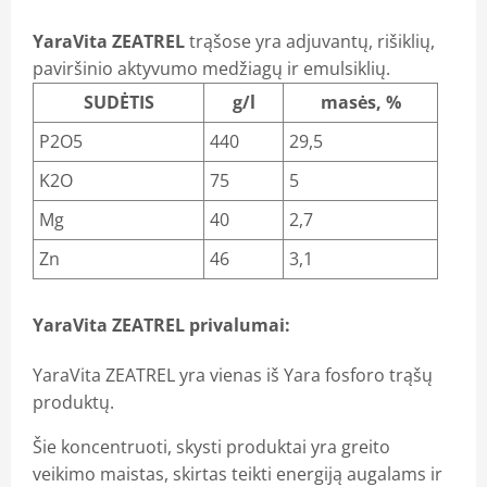
YaraVita ZEATREL
trąšose yra adjuvantų, rišiklių,
paviršinio aktyvumo medžiagų ir emulsiklių.
SUDĖTIS
g/l
masės, %
P2O5
440
29,5
K2O
75
5
Mg
40
2,7
Zn
46
3,1
YaraVita ZEATREL privalumai:
YaraVita ZEATREL yra vienas iš Yara fosforo trąšų
produktų.
Šie koncentruoti, skysti produktai yra greito
veikimo maistas, skirtas teikti energiją augalams ir