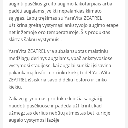
auginti pasėlius greito augimo laikotarpiais arba
padėti augalams įveikti nepalankias klimato
sąlygas. Lapų tręšimas su YaraVita ZEATREL
užtikrina greitą vystymąsi ankstyvojo augimo etape
net ir žemoje oro temperatūroje. Šis produktas
skirtas šaknų vystymuisi.
YaraVita ZEATREL yra subalansuotas maistinių
medžiagų derinys augalams, ypač ankstyvosiose
vystymosi stadijose, kai augalai sunkiai įsisavina
pakankamą fosforo ir cinko kiekį, todėl YaraVita
ZEATREL išsiskiria savo dideliu fosforo ir cinko
kiekiu.
Žaliavų grynumas produkte leidžia saugiai jį
naudoti pasėliuose ir padeda užtikrinti, kad
užmegztas derlius nebūtų atmestas bet kurioje
augalo vystymosi fazėje.