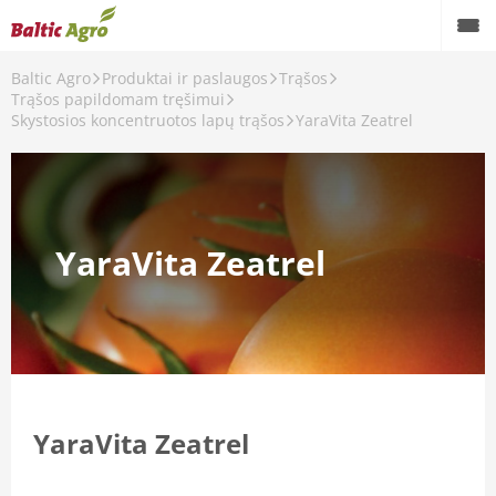
Baltic Agro
Produktai ir paslaugos
Trąšos
Trąšos papildomam tręšimui
Skystosios koncentruotos lapų trąšos
YaraVita Zeatrel
YaraVita Zeatrel
šos
YaraVita Zeatrel