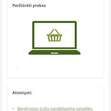
Peržiūrėti prekes
Pirkti
Atsisiųsti:
Bendrosios trąšų sandėliavimo taisyklės.