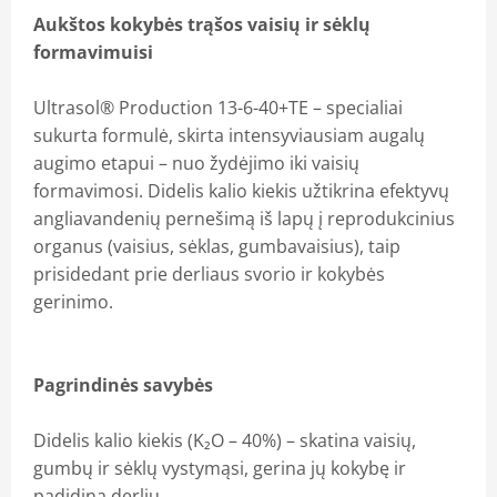
Aukštos kokybės trąšos vaisių ir sėklų
formavimuisi
Ultrasol® Production 13-6-40+TE – specialiai
sukurta formulė, skirta intensyviausiam augalų
augimo etapui – nuo žydėjimo iki vaisių
formavimosi. Didelis kalio kiekis užtikrina efektyvų
angliavandenių pernešimą iš lapų į reprodukcinius
organus (vaisius, sėklas, gumbavaisius), taip
prisidedant prie derliaus svorio ir kokybės
gerinimo.
Pagrindinės savybės
Didelis kalio kiekis (K₂O – 40%) – skatina vaisių,
gumbų ir sėklų vystymąsi, gerina jų kokybę ir
padidina derlių.