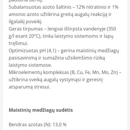
Subalansuotas azoto šaltinis – 12% nitratinio ir 1%
amonio azoto užtikrina greitą augalų reakciją ir
ilgalaikį poveikį.
Geras tirpumas – lengvai ištirpsta vandenyje (350
g/l esant 20°C), tinka laistymo sistemoms ir lapų
tręšimui.
Optimizuotas pH (4,1) – gerina maistinių medžiagų
pasisavinimą ir sumažina užsikimšimo riziką
laistymo sistemose.
Mikroelementų kompleksas (B, Cu, Fe, Mn, Mo, Zn) –
užtikrina sveiką augalų vystymąsi ir geresnį
atsparumą stresui.
Maistinių medžiagų sudėtis
Bendras azotas (N): 13,0 %