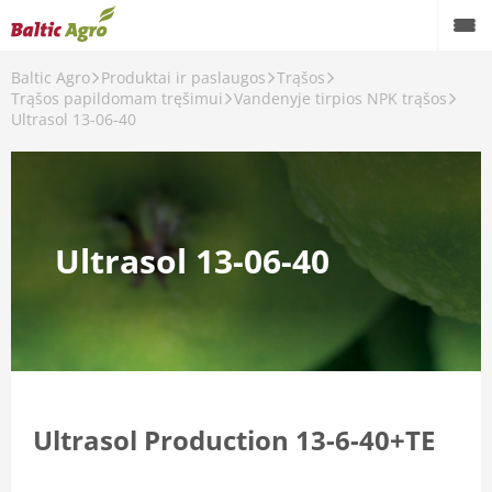
Baltic Agro
Produktai ir paslaugos
Trąšos
Trąšos papildomam tręšimui
Vandenyje tirpios NPK trąšos
Ultrasol 13-06-40
i
šos
Ultrasol 13-06-40
i
 trąšos
Ultrasol Production 13-6-40+TE