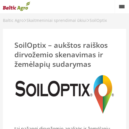
Baltic Agro
Skaitmeniniai sprendimai ūkiui
SoilOptix
SoilOptix – aukštos raiškos
dirvožemio skenavimas ir
žemėlapių sudarymas
tai pažangi dirvožemio analizės ir žemėlapių