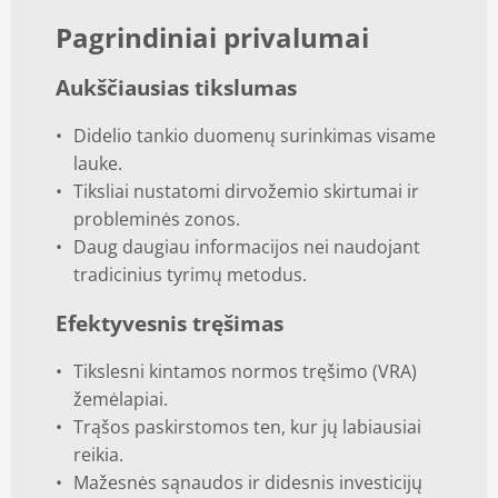
Pagrindiniai privalumai
Aukščiausias tikslumas
Didelio tankio duomenų surinkimas visame
lauke.
Tiksliai nustatomi dirvožemio skirtumai ir
probleminės zonos.
Daug daugiau informacijos nei naudojant
tradicinius tyrimų metodus.
Efektyvesnis tręšimas
Tikslesni kintamos normos tręšimo (VRA)
žemėlapiai.
Trąšos paskirstomos ten, kur jų labiausiai
reikia.
Mažesnės sąnaudos ir didesnis investicijų