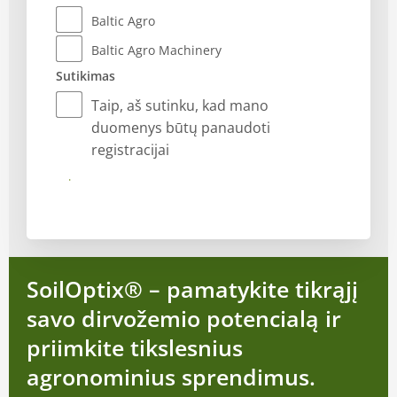
Baltic Agro
Baltic Agro Machinery
Sutikimas
Taip, aš sutinku, kad mano
duomenys būtų panaudoti
registracijai
Registruotis
SoilOptix® – pamatykite tikrąjį
savo dirvožemio potencialą ir
priimkite tikslesnius
agronominius sprendimus.