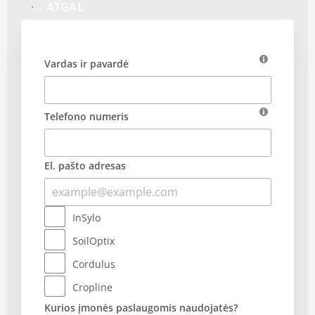
← ATGAL
Vardas ir pavardė
Telefono numeris
El. pašto adresas
InSylo
SoilOptix
Cordulus
Cropline
Kurios įmonės paslaugomis naudojatės?