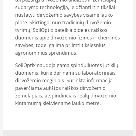
sudarymo technologija, leidžianti itin tiksliai
nustatyti dirvožemio savybes visame lauko
plote. Skirtingai nuo tradicinių dirvožemio
tyrimų, SoilOptix pateikia didelės raiškos
duomenis apie dirvožemio fizines ir chemines
savybes, todėl galima priimti tikslesnius
agronominius sprendimus.
SoilOptix naudoja gama spinduliuotės jutiklių
duomenis, kurie derinami su laboratoriniais
dirvožemio mėginiais. Surinkta informacija
paverčiama aukštos raiškos dirvožemio
žemėlapiais, atspindinčiais realų dirvožemio
kintamumą kiekviename lauko metre.